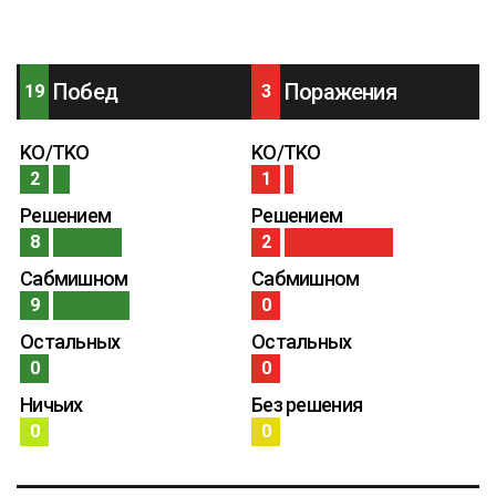
Побед
Поражения
19
3
KO/TKO
KO/TKO
2
1
Решением
Решением
8
2
Сабмишном
Сабмишном
9
0
Остальных
Остальных
0
0
Ничьих
Без решения
0
0