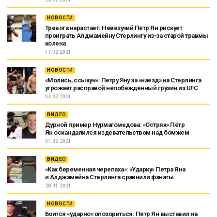
НОВОСТИ
Тревога нарастает: Невезучий Пётр Ян рискует
проиграть Алджамейну Стерлингу из-за старой травмы
колена
17.02.2021
НОВОСТИ
«Молись, ссыкун»: Петру Яну за «наезд» на Стерлинга
угрожает расправой непобеждённый грузин из UFC
04.02.2021
ВИДЕО
Дурной пример Нурмагомедова: «Остряк» Пётр
Ян оскандалился издевательством над бомжем
01.02.2021
ВИДЕО
«Как беременная черепаха»: «Ударку» Петра Яна
и Алджамейна Стерлинга сравнили фанаты
28.01.2021
НОВОСТИ
Боится «ударно» опозориться: Пётр Ян выставил на