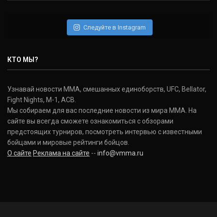
Daniel Cormier
(22-2-0, 1)
Следуйте в Instagram
Нэйт Диаз
Nate Diaz
КТО МЫ?
(20-12-0, 0)
Дональд Серроне
Узнавай новости ММА, смешанных единоборств, UFC, Bellator,
Donald Cerrone
Fight Nights, M-1, ACB.
(36-15-0, 1)
Мы собираем для вас последние новости из мира ММА. На
сайте вы всегда сможете ознакомиться с обзорами
Исраэль Адесанья
предстоящих турниров, посмотреть интервью с известными
Israel Adesanya
бойцами и мировые рейтинги бойцов.
(19-0-0, 0)
О сайте
Реклама на сайте
--
info@vmma.ru