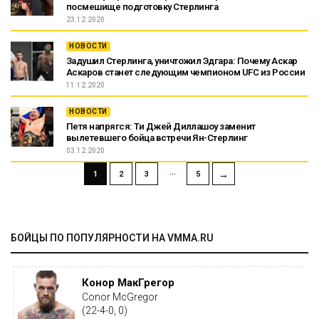
посмешище подготовку Стерлинга
23.12.2020
НОВОСТИ
Задушил Стерлинга, уничтожил Эдгара: Почему Аскар
Аскаров станет следующим чемпионом UFC из России
11.12.2020
НОВОСТИ
Петя напрягся: Ти Джей Диллашоу заменит
вылетевшего бойца встречи Ян-Стерлинг
03.12.2020
…
→
1
2
3
5
БОЙЦЫ ПО ПОПУЛЯРНОСТИ НА VMMA.RU
Конор МакГрегор
Conor McGregor
(22-4-0, 0)