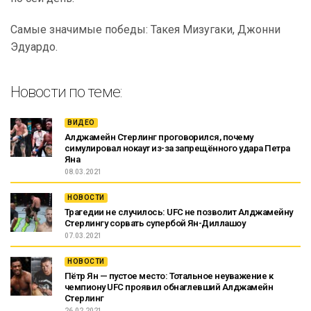
Самые значимые победы: Такея Мизугаки, Джонни
Эдуардо.
Новости по теме:
ВИДЕО
Алджамейн Стерлинг проговорился, почему
симулировал нокаут из-за запрещённого удара Петра
Яна
08.03.2021
НОВОСТИ
Трагедии не случилось: UFC не позволит Алджамейну
Стерлингу сорвать супербой Ян-Диллашоу
07.03.2021
НОВОСТИ
Пётр Ян — пустое место: Тотальное неуважение к
чемпиону UFC проявил обнаглевший Алджамейн
Стерлинг
26.02.2021