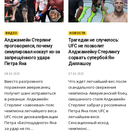
ВИДЕО
НОВОСТИ
Алджамейн Стерлинг
Трагедии не случилось:
проговорился, почему
UFC не позволит
симулировал нокаут из-за
Алджамейну Стерлингу
запрещённого удара
сорвать супербой Ян-
Петра Яна
Диллашоу
08.03.2021
07.03.2021
Вместо разгромного
Что ждёт легчайший вес после
поражения американец
скандального свержения
получит шанс исправиться
чемпиона. Американский боец
в реванше. Алджамейн
смешанного стиля Алджамейн
Стерлинг «завоевал» пояс
Стерлинг забрал у россиянина
чемпиона легчайшего веса
Петра Яна пояс UFC в
UFC после дисквалификации
легчайшем весе.
Петра «Беспощадного» Яна
Сенсационный исход
за удар не по…
чемпионс…