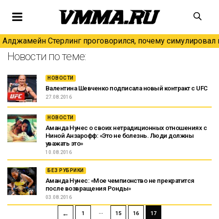
Алджамейн Стерлинг проговорился, почему симулировал н
Новости по теме:
НОВОСТИ
Валентина Шевченко подписала новый контракт с UFC
27.08.2016
НОВОСТИ
Аманда Нунес о своих нетрадиционных отношениях с
Ниной Анзарофф: «Это не болезнь. Люди должны
уважать это»
10.08.2016
БЕЗ РУБРИКИ
Аманда Нунес: «Мое чемпионство не прекратится
после возвращения Ронды»
03.08.2016
…
←
1
15
16
17