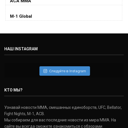
ACA MMA
Колби Ковингтон
Colby Covington
M-1 Global
(15-2-, 0)
Майкл Биспинг
Michael Bisping
(30-9-0, 1)
НАШ INSTAGRAM
Дэниель Кормье
Daniel Cormier
(22-2-0, 1)
Следуйте в Instagram
Нэйт Диаз
Nate Diaz
КТО МЫ?
(20-12-0, 0)
Дональд Серроне
Узнавай новости ММА, смешанных единоборств, UFC, Bellator,
Donald Cerrone
Fight Nights, M-1, ACB.
(36-15-0, 1)
Мы собираем для вас последние новости из мира ММА. На
сайте вы всегда сможете ознакомиться с обзорами