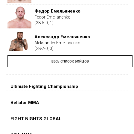
Федор Емельяненко
Fedor Emelianenko
(38-5-0, 1)
Александр Емельяненко
Aleksander Emelianenko
(28-7-0, 0)
ВЕСЬ СПИСОК БОЙЦОВ
Тайрон Вудли
Tyron Woodley
(19-5-1, 0)
Ultimate Fighting Championship
Дастин Порье
Dustin Poirier
(26-6-0, 1)
Bellator MMA
Хорхе Масвидаль
FIGHT NIGHTS GLOBAL
Jorge Masvidal
(35-14-0, 0)