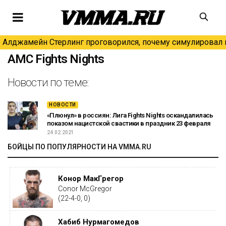
Алджамейн Стерлинг проговорился, почему симулировал н
АМС Fights Nights
Новости по теме:
НОВОСТИ
«Плюнул» в россиян: Лига Fights Nights оскандалилась
показом нацистской свастики в праздник 23 февраля
24.02.2021
БОЙЦЫ ПО ПОПУЛЯРНОСТИ НА VMMA.RU
Конор МакГрегор
Conor McGregor
(22-4-0, 0)
Хабиб Нурмагомедов