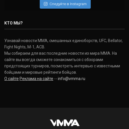
Следуйте в Instagram
Нэйт Диаз
Nate Diaz
КТО МЫ?
(20-12-0, 0)
Дональд Серроне
Узнавай новости ММА, смешанных единоборств, UFC, Bellator,
Donald Cerrone
Fight Nights, M-1, ACB.
(36-15-0, 1)
Мы собираем для вас последние новости из мира ММА. На
сайте вы всегда сможете ознакомиться с обзорами
Исраэль Адесанья
предстоящих турниров, посмотреть интервью с известными
Israel Adesanya
бойцами и мировые рейтинги бойцов.
(19-0-0, 0)
О сайте
Реклама на сайте
--
info@vmma.ru