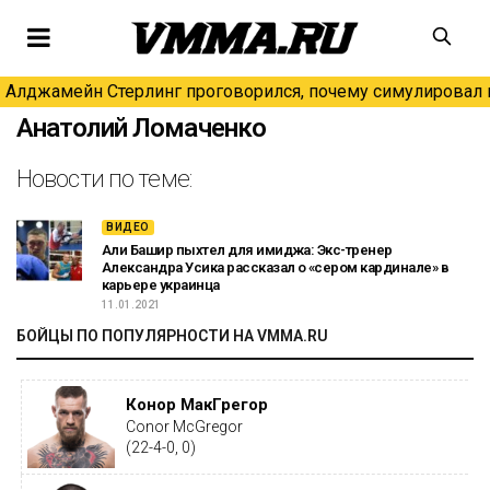
Алджамейн Стерлинг проговорился, почему симулировал н
Анатолий Ломаченко
Новости по теме:
ВИДЕО
Али Башир пыхтел для имиджа: Экс-тренер
Александра Усика рассказал о «сером кардинале» в
карьере украинца
11.01.2021
БОЙЦЫ ПО ПОПУЛЯРНОСТИ НА VMMA.RU
Конор МакГрегор
Conor McGregor
(22-4-0, 0)