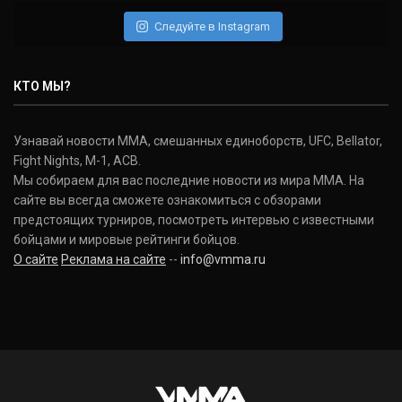
(22-2-0, 1)
Следуйте в Instagram
Нэйт Диаз
Nate Diaz
КТО МЫ?
(20-12-0, 0)
Дональд Серроне
Узнавай новости ММА, смешанных единоборств, UFC, Bellator,
Donald Cerrone
Fight Nights, M-1, ACB.
(36-15-0, 1)
Мы собираем для вас последние новости из мира ММА. На
сайте вы всегда сможете ознакомиться с обзорами
Исраэль Адесанья
предстоящих турниров, посмотреть интервью с известными
Israel Adesanya
бойцами и мировые рейтинги бойцов.
(19-0-0, 0)
О сайте
Реклама на сайте
--
info@vmma.ru