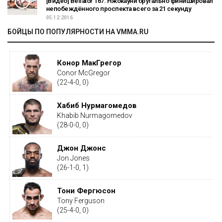
[Видео] Bellator 167: Нжокауни брутально финишировал
непобеждённого проспекта всего за 21 секунду
05.12.2016
БОЙЦЫ ПО ПОПУЛЯРНОСТИ НА VMMA.RU
Конор МакГрегор
Conor McGregor
(22-4-0, 0)
Хабиб Нурмагомедов
Khabib Nurmagomedov
(28-0-0, 0)
Джон Джонс
Jon Jones
(26-1-0, 1)
Тони Фергюсон
Tony Ferguson
(25-4-0, 0)