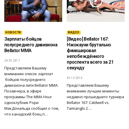
НОВОСТИ
ВИДЕО
Зарплаты бойцов
[Видео] Bellator 167:
полусреднего дивизиона
Нжокауни брутально
Bellator MMA
финишировал
непобеждённого
24.05.2017
проспекта всего за 21
секунду
Представляем Вашему
вниманию список зарплат
05.12.2016
бойцов полусреднего
дивизиона лиги Bellator MMA.
Представляем Вашему
Позавчера, в эфире
вниманию лучшие моменты
программы The MMA Hour
недавно прошедшего турнира
одноклубник Рори
Bellator 167: Caldwell vs.
МакДональда сообщил о том,
Taimanglo 2.…
что канадский боец п…