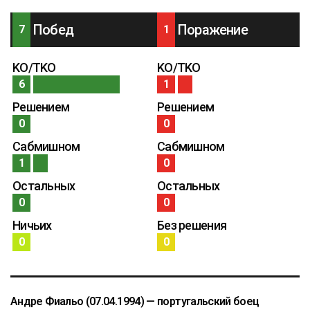
Побед
Поражение
7
1
KO/TKO
KO/TKO
6
1
Решением
Решением
0
0
Сабмишном
Сабмишном
1
0
Остальных
Остальных
0
0
Ничьих
Без решения
0
0
Андре Фиальо
(07.04.1994) — португальский боец