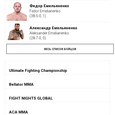
Федор Емельяненко
Fedor Emelianenko
(38-5-0, 1)
Александр Емельяненко
Aleksander Emelianenko
(28-7-0, 0)
ВЕСЬ СПИСОК БОЙЦОВ
Тайрон Вудли
Tyron Woodley
(19-5-1, 0)
Ultimate Fighting Championship
Дастин Порье
Dustin Poirier
(26-6-0, 1)
Bellator MMA
Хорхе Масвидаль
FIGHT NIGHTS GLOBAL
Jorge Masvidal
(35-14-0, 0)
ACA MMA