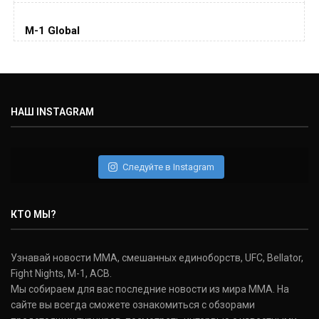
Колби Ковингтон
Colby Covington
M-1 Global
(15-2-, 0)
Майкл Биспинг
Michael Bisping
(30-9-0, 1)
НАШ INSTAGRAM
Дэниель Кормье
Daniel Cormier
(22-2-0, 1)
Следуйте в Instagram
Нэйт Диаз
Nate Diaz
КТО МЫ?
(20-12-0, 0)
Дональд Серроне
Узнавай новости ММА, смешанных единоборств, UFC, Bellator,
Donald Cerrone
Fight Nights, M-1, ACB.
(36-15-0, 1)
Мы собираем для вас последние новости из мира ММА. На
сайте вы всегда сможете ознакомиться с обзорами
Исраэль Адесанья