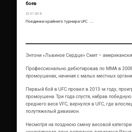
боев
23.07.2018
Поединки крайнего турнира UFC. …
Энтони «Львиное Сердце» Смит – американски
Профессионально дебютировав по ММА в 2008-
промоушенах, начиная с малых местных организац
Первый бой в UFC провел в 2013-м году, прои
промоушена. Три года спустя, набрав победну
среднего веса VFC, вернулся в UFC, где впос
полутяжелый дивизион.
Несмотря на позднюю смену весовой категории
нокаутировав двух ветеранов дивизиона Раша