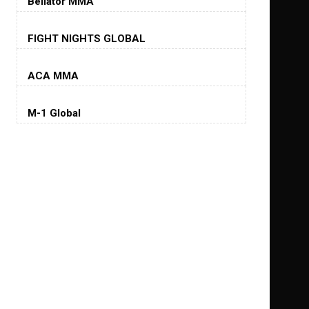
Bellator MMA
Хорхе Масвидаль
FIGHT NIGHTS GLOBAL
Jorge Masvidal
(35-14-0, 0)
ACA MMA
Колби Ковингтон
Colby Covington
M-1 Global
(15-2-, 0)
Майкл Биспинг
Michael Bisping
(30-9-0, 1)
Дэниель Кормье
Daniel Cormier
(22-2-0, 1)
Нэйт Диаз
Nate Diaz
(20-12-0, 0)