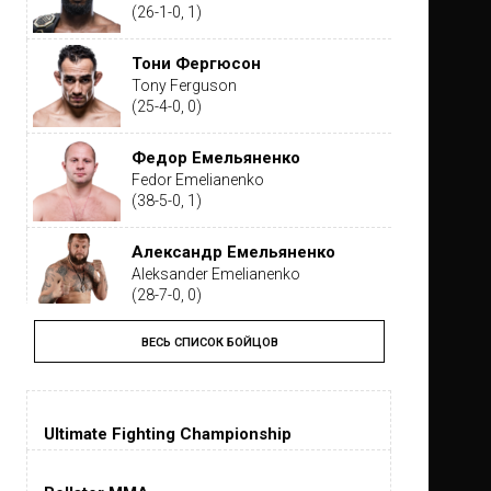
(26-1-0, 1)
Тони Фергюсон
Tony Ferguson
(25-4-0, 0)
Федор Емельяненко
Fedor Emelianenko
(38-5-0, 1)
Александр Емельяненко
Aleksander Emelianenko
(28-7-0, 0)
ВЕСЬ СПИСОК БОЙЦОВ
Тайрон Вудли
Tyron Woodley
(19-5-1, 0)
Ultimate Fighting Championship
Дастин Порье
Dustin Poirier
(26-6-0, 1)