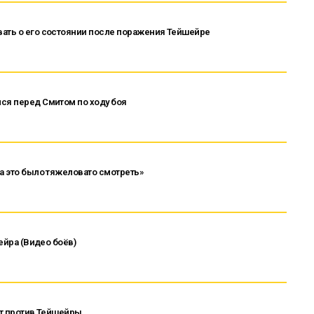
вать о его состоянии после поражения Тейшейре
ся перед Смитом по ходу боя
На это было тяжеловато смотреть»
шейра (Видео боёв)
мит против Тейшейры