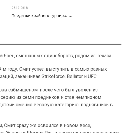
28.10.2018
Поединки крайнего турнира. …
й боец смешанных единоборств, родом из Техаса.
м году, Смит успел выступить в самых разных
ий, заканчивая Strikeforce, Bellator и UFC.
грав сабмишеном, после чего был уволен из
ю серию из семи поединков и став чемпионом
ледствии сменил весовую категорию, поднявшись в
, Смит сразу же освоился в новом весе,
да Эванса и Шогуна Руа, а также одолел удушающим