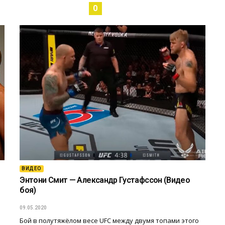
0
ВИДЕО
Энтони Смит — Александр Густафссон (Видео
боя)
09.05.2020
Бой в полутяжёлом весе UFC между двумя топами этого