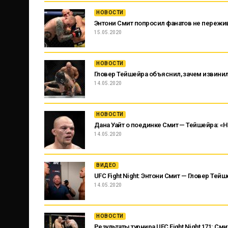
НОВОСТИ
Энтони Смит попросил фанатов не пережи
15.05.2020
НОВОСТИ
Гловер Тейшейра объяснил, зачем извинил
14.05.2020
НОВОСТИ
Дана Уайт о поединке Смит — Тейшейра: «
14.05.2020
ВИДЕО
UFC Fight Night: Энтони Смит — Гловер Тей
14.05.2020
НОВОСТИ
Результаты турнира UFC Fight Night 171: С