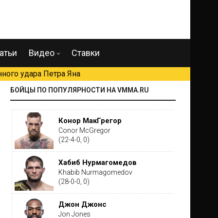
атьи
Видео
Ставки
ного удара Петра Яна
БОЙЦЫ ПО ПОПУЛЯРНОСТИ НА VMMA.RU
Конор МакГрегор
Conor McGregor
(22-4-0, 0)
Хабиб Нурмагомедов
Khabib Nurmagomedov
(28-0-0, 0)
Джон Джонс
Jon Jones