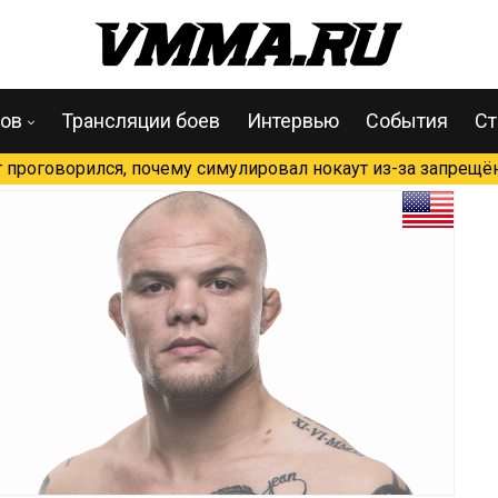
цов
Трансляции боев
Интервью
События
Ст
проговорился, почему симулировал нокаут из-за запрещён