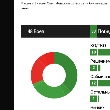
Ракич и Энтони Смит. Фаворитом встречи букмекеры
«наз…
48 Боев
Побе
33
KO/TKO
18
Решение
2
Сабмишн
12
Остальн
1
Ничьих