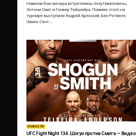
главном бою вечера встретились полутяжеловесы,
Энтони Смит и Гловер Тейшейра. Помимо этого на
турнире выступили Андрей Арлоский, Бен Ротвелл,
Овинс Сент…
НОВОСТИ
UFC Fight Night 134: Шогун против Смита — Видео