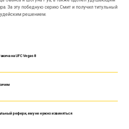
ра. За эту победную серию Смит и получил титульный
судейским решением.
акича на UFC Vegas 8
кичем
льный рефери, ему не нужно извиняться