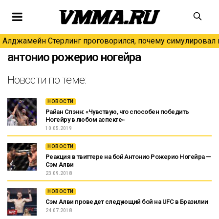
Алджамейн Стерлинг проговорился, почему симулировал н
антонио рожерио ногейра
Новости по теме:
НОВОСТИ
Райан Спэнн: «Чувствую, что способен победить
Ногейру в любом аспекте»
10.05.2019
НОВОСТИ
Реакция в твиттере на бой Антонио Рожерио Ногейра —
Сэм Алви
23.09.2018
НОВОСТИ
Сэм Алви проведет следующий бой на UFC в Бразилии
24.07.2018