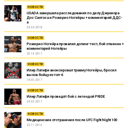
НОВОСТИ
USADA завершила расследования по делу Джуниора
Дос Сантоса и Рожерио Ногейры + комментарий ДДС-
а
24.04.2018
НОВОСТИ
Рожерио Ногейра провалил допинг-тест, бой отменен +
комментарий Ногейры
20.10.2017
НОВОСТИ
Илир Латифи анонсировал травму Ногейры, бросил
вызов бойцу из топ-6
18.05.2017
НОВОСТИ
Илир Латифи проведёт бой с легендой PRIDE
24.03.2017
НОВОСТИ
Медицинские отстранения после UFC Fight Night 100
22.11.2016