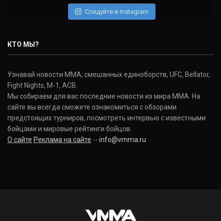
(22-2-0, 1)
Следуйте в Instagram
Нэйт Диаз
Nate Diaz
КТО МЫ?
(20-12-0, 0)
Дональд Серроне
Узнавай новости ММА, смешанных единоборств, UFC, Bellator,
Donald Cerrone
Fight Nights, M-1, ACB.
(36-15-0, 1)
Мы собираем для вас последние новости из мира ММА. На
сайте вы всегда сможете ознакомиться с обзорами
Исраэль Адесанья
предстоящих турниров, посмотреть интервью с известными
Israel Adesanya
бойцами и мировые рейтинги бойцов.
(19-0-0, 0)
О сайте
Реклама на сайте
--
info@vmma.ru