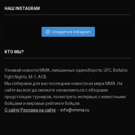
(30-9-0, 1)
НАШ INSTAGRAM
Дэниель Кормье
Daniel Cormier
(22-2-0, 1)
Следуйте в Instagram
Нэйт Диаз
Nate Diaz
КТО МЫ?
(20-12-0, 0)
Дональд Серроне
Узнавай новости ММА, смешанных единоборств, UFC, Bellator,
Donald Cerrone
Fight Nights, M-1, ACB.
(36-15-0, 1)
Мы собираем для вас последние новости из мира ММА. На
сайте вы всегда сможете ознакомиться с обзорами
Исраэль Адесанья
предстоящих турниров, посмотреть интервью с известными
Israel Adesanya
бойцами и мировые рейтинги бойцов.
(19-0-0, 0)
О сайте
Реклама на сайте
--
info@vmma.ru