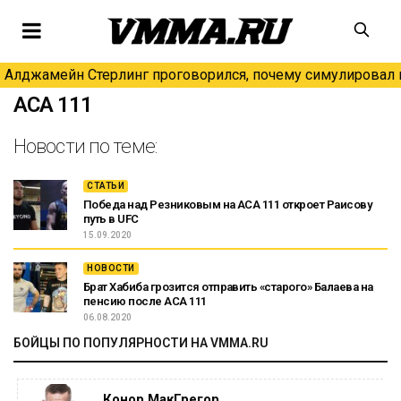
Алджамейн Стерлинг проговорился, почему симулировал н
АСА 111
Новости по теме:
СТАТЬИ
Победа над Резниковым на ACA 111 откроет Раисову
путь в UFC
15.09.2020
НОВОСТИ
Брат Хабиба грозится отправить «старого» Балаева на
пенсию после АСА 111
06.08.2020
БОЙЦЫ ПО ПОПУЛЯРНОСТИ НА VMMA.RU
Конор МакГрегор