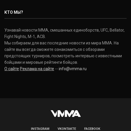
Нэйт Диаз
Nate Diaz
КТО МЫ?
(20-12-0, 0)
Дональд Серроне
Узнавай новости ММА, смешанных единоборств, UFC, Bellator,
Donald Cerrone
Fight Nights, M-1, ACB.
(36-15-0, 1)
Мы собираем для вас последние новости из мира ММА. На
сайте вы всегда сможете ознакомиться с обзорами
Исраэль Адесанья
предстоящих турниров, посмотреть интервью с известными
Israel Adesanya
бойцами и мировые рейтинги бойцов.
(19-0-0, 0)
О сайте
Реклама на сайте
--
info@vmma.ru
INSTAGRAM
VKONTAKTE
FACEBOOK