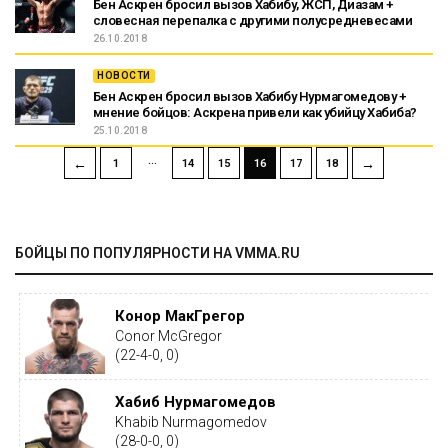
Бен Аскрен бросил вызов Хабибу, ЖСП, Диазам +
словесная перепалка с другими полусредневесами
26.10.2018
НОВОСТИ
Бен Аскрен бросил вызов Хабибу Нурмагомедову +
мнение бойцов: Аскрена привели как убийцу Хабиба?
25.10.2018
…
←
→
1
14
15
16
17
18
БОЙЦЫ ПО ПОПУЛЯРНОСТИ НА VMMA.RU
Конор МакГрегор
Conor McGregor
(22-4-0, 0)
Хабиб Нурмагомедов
Khabib Nurmagomedov
(28-0-0, 0)