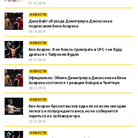
31.10.2018
НОВОСТИ
Дана Вайт об уходе Деметриуса Джонсона и
подписании Бена Аскрена
30.10.2018
НОВОСТИ
Бен Аскрен: Я не боюсь проиграть в UFC + не буду
драться с Тайроном Вудли
30.10.2018
НОВОСТИ
Официально: Обмен Деметриуса Джонсона на Бена
Аскрена состоялся + реакция бойцов в Твиттере
28.10.2018
НОВОСТИ
Бен Аскрен бросил вызов едва ли не всем звездам
легкого и полусреднего веса, но не собирается
париться из-за Макгрегора
27.10.2018
НОВОСТИ