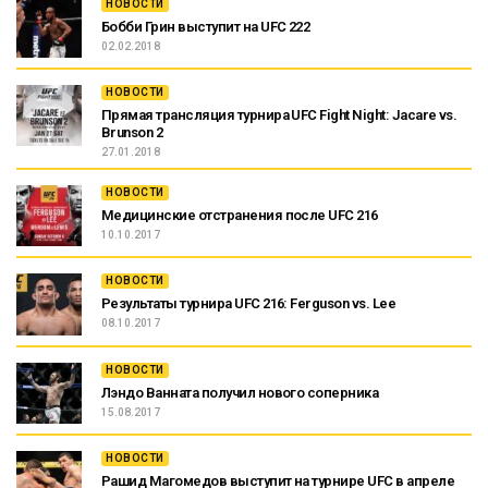
НОВОСТИ
Бобби Грин выступит на UFC 222
02.02.2018
НОВОСТИ
Прямая трансляция турнира UFC Fight Night: Jacare vs.
Brunson 2
27.01.2018
НОВОСТИ
Медицинские отстранения после UFC 216
10.10.2017
НОВОСТИ
Результаты турнира UFC 216: Ferguson vs. Lee
08.10.2017
НОВОСТИ
Лэндо Ванната получил нового соперника
15.08.2017
НОВОСТИ
Рашид Магомедов выступит на турнире UFC в апреле