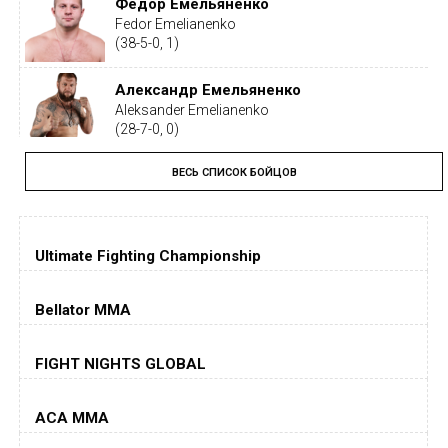
Федор Емельяненко
Fedor Emelianenko
(38-5-0, 1)
Александр Емельяненко
Aleksander Emelianenko
(28-7-0, 0)
ВЕСЬ СПИСОК БОЙЦОВ
Тайрон Вудли
Tyron Woodley
(19-5-1, 0)
Ultimate Fighting Championship
Дастин Порье
Dustin Poirier
(26-6-0, 1)
Bellator MMA
Хорхе Масвидаль
FIGHT NIGHTS GLOBAL
Jorge Masvidal
(35-14-0, 0)
ACA MMA
Колби Ковингтон