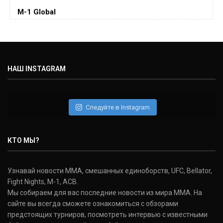
Colby Covington
M-1 Global
(15-2-, 0)
Майкл Биспинг
Michael Bisping
(30-9-0, 1)
НАШ INSTAGRAM
Дэниель Кормье
Daniel Cormier
(22-2-0, 1)
Следуйте в Instagram
Нэйт Диаз
Nate Diaz
КТО МЫ?
(20-12-0, 0)
Дональд Серроне
Узнавай новости ММА, смешанных единоборств, UFC, Bellator,
Donald Cerrone
Fight Nights, M-1, ACB.
(36-15-0, 1)
Мы собираем для вас последние новости из мира ММА. На
сайте вы всегда сможете ознакомиться с обзорами
Исраэль Адесанья
предстоящих турниров, посмотреть интервью с известными
Israel Adesanya