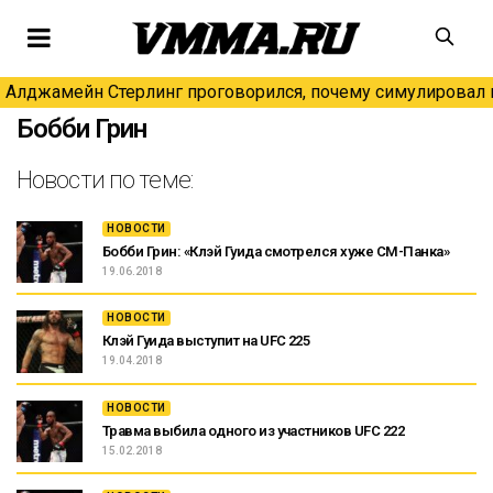
Алджамейн Стерлинг проговорился, почему симулировал н
Бобби Грин
Новости по теме:
НОВОСТИ
Бобби Грин: «Клэй Гуида смотрелся хуже СМ-Панка»
19.06.2018
НОВОСТИ
Клэй Гуида выступит на UFC 225
19.04.2018
НОВОСТИ
Травма выбила одного из участников UFC 222
15.02.2018