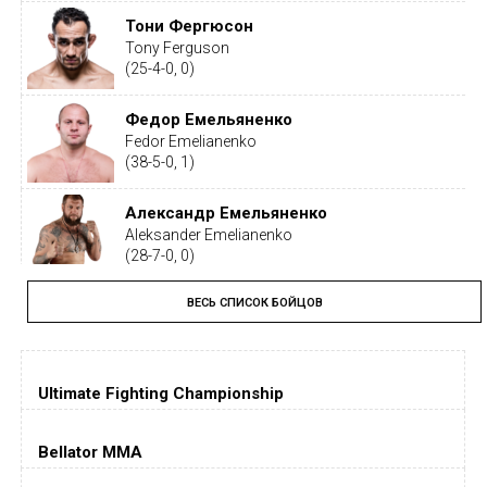
Тони Фергюсон
Tony Ferguson
(25-4-0, 0)
Федор Емельяненко
Fedor Emelianenko
(38-5-0, 1)
Александр Емельяненко
Aleksander Emelianenko
(28-7-0, 0)
ВЕСЬ СПИСОК БОЙЦОВ
Тайрон Вудли
Tyron Woodley
(19-5-1, 0)
Ultimate Fighting Championship
Дастин Порье
Dustin Poirier
(26-6-0, 1)
Bellator MMA