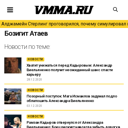
Алджамейн Стерлинг проговорился, почему симулировал н
Бозигит Атаев
Новости по теме:
НОВОСТИ
Хватит унижаться перед Кадыровым: Александр
Емельяненко получит неожиданный шанс спасти
карьеру
28.12.2020
НОВОСТИ
Позорный поступок: Мага Исмаилов задумал подло
облапошить Александра Емельяненко
03.12.2020
НОВОСТИ
Рамзан Кадыров отвернулся от Александра
Емельяненко: Боец рискует навсегда забыть дорогу в