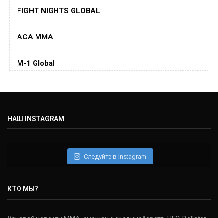
Хорхе Масвидаль
FIGHT NIGHTS GLOBAL
Jorge Masvidal
(35-14-0, 0)
ACA MMA
Колби Ковингтон
Colby Covington
M-1 Global
(15-2-, 0)
Майкл Биспинг
Michael Bisping
(30-9-0, 1)
НАШ INSTAGRAM
Дэниель Кормье
Daniel Cormier
(22-2-0, 1)
Следуйте в Instagram
Нэйт Диаз
Nate Diaz
КТО МЫ?
(20-12-0, 0)
Дональд Серроне