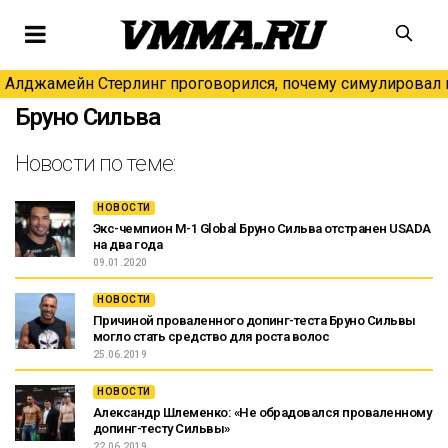
Алджамейн Стерлинг проговорился, почему симулировал н
Бруно Сильва
Новости по теме:
НОВОСТИ
Экс-чемпион M-1 Global Бруно Сильва отстранен USADA
на два года
09.01.2020
НОВОСТИ
Причиной проваленного допинг-теста Бруно Сильвы
могло стать средство для роста волос
25.06.2019
НОВОСТИ
Александр Шлеменко: «Не обрадовался проваленному
допинг-тесту Сильвы»
22.06.2019