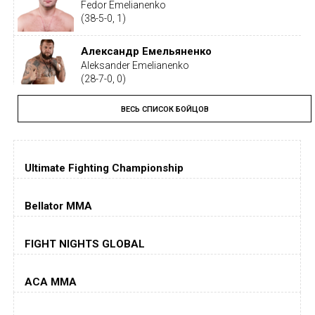
Fedor Emelianenko
(38-5-0, 1)
Александр Емельяненко
Aleksander Emelianenko
(28-7-0, 0)
ВЕСЬ СПИСОК БОЙЦОВ
Тайрон Вудли
Tyron Woodley
(19-5-1, 0)
Ultimate Fighting Championship
Дастин Порье
Dustin Poirier
(26-6-0, 1)
Bellator MMA
Хорхе Масвидаль
FIGHT NIGHTS GLOBAL
Jorge Masvidal
(35-14-0, 0)
ACA MMA
Колби Ковингтон
Colby Covington