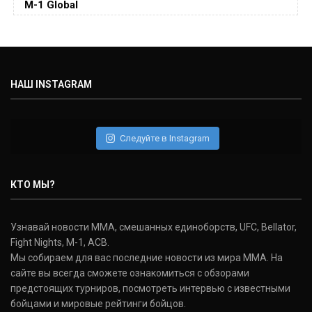
M-1 Global
(15-2-, 0)
Майкл Биспинг
Michael Bisping
(30-9-0, 1)
НАШ INSTAGRAM
Дэниель Кормье
Daniel Cormier
(22-2-0, 1)
Следуйте в Instagram
Нэйт Диаз
Nate Diaz
КТО МЫ?
(20-12-0, 0)
Дональд Серроне
Узнавай новости ММА, смешанных единоборств, UFC, Bellator,
Donald Cerrone
Fight Nights, M-1, ACB.
(36-15-0, 1)
Мы собираем для вас последние новости из мира ММА. На
сайте вы всегда сможете ознакомиться с обзорами
Исраэль Адесанья
предстоящих турниров, посмотреть интервью с известными
Israel Adesanya
бойцами и мировые рейтинги бойцов.
(19-0-0, 0)