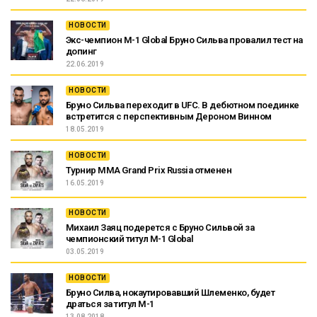
НОВОСТИ
Экс-чемпион M-1 Global Бруно Сильва провалил тест на
допинг
22.06.2019
НОВОСТИ
Бруно Сильва переходит в UFC. В дебютном поединке
встретится с перспективным Дероном Винном
18.05.2019
НОВОСТИ
Турнир MMA Grand Prix Russia отменен
16.05.2019
НОВОСТИ
Михаил Заяц подерется с Бруно Сильвой за
чемпионский титул M-1 Global
03.05.2019
НОВОСТИ
Бруно Силва, нокаутировавший Шлеменко, будет
драться за титул М-1
13.08.2018