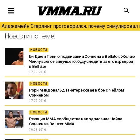
Алджамейн Стерлинг проговорился, почему симулировал н
Новости по теме:
НОВОСТИ
Би Джей Пенн о подписании Соннена в Bellator: Желаю
Чейлу всего наилучшего, буду следить за его карьерой
в Bellator
17.09.2016
НОВОСТИ
Рори МакДональд заинтересован в бое с Чейлом
Сонненом
17.09.2016
НОВОСТИ
Реакция ММА сообщества на подписание Чейла
Соннена в Bellator MMA
16.09.2016