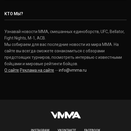
Нэйт Диаз
Nate Diaz
КТО МЫ?
(20-12-0, 0)
Дональд Серроне
Узнавай новости ММА, смешанных единоборств, UFC, Bellator,
Donald Cerrone
Fight Nights, M-1, ACB.
(36-15-0, 1)
Мы собираем для вас последние новости из мира ММА. На
сайте вы всегда сможете ознакомиться с обзорами
Исраэль Адесанья
предстоящих турниров, посмотреть интервью с известными
Israel Adesanya
бойцами и мировые рейтинги бойцов.
(19-0-0, 0)
О сайте
Реклама на сайте
--
info@vmma.ru
INSTAGRAM
VKONTAKTE
FACEBOOK