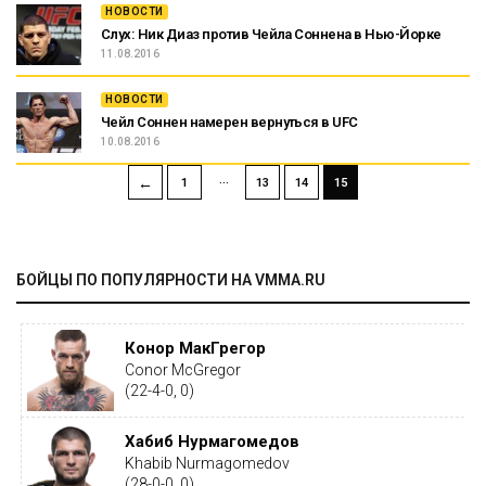
НОВОСТИ
Слух: Ник Диаз против Чейла Соннена в Нью-Йорке
11.08.2016
НОВОСТИ
Чейл Соннен намерен вернуться в UFC
10.08.2016
…
←
1
13
14
15
БОЙЦЫ ПО ПОПУЛЯРНОСТИ НА VMMA.RU
Конор МакГрегор
Conor McGregor
(22-4-0, 0)
Хабиб Нурмагомедов
Khabib Nurmagomedov
(28-0-0, 0)