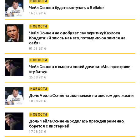
НОВОСТИ
Чейл Соннен будет выступать в Bellator
16.09.2016
НОВОСТИ
Чейл Соннен не одобряет самокритику Карлоса
Кондита: «Я злюсь на него, потому что он злится на
себя»
01.09.2016
НОВОСТИ
Чейл Соннен о смерти своей дочери: «Мы проиграли
эту битву»
25.08.2016
НОВОСТИ
Дочь Чейла Соннена скончалась на шестом дне жизни
18.08.2016
НОВОСТИ
Дочь Чейла Соннена родилась преждевременно,
борется с листерией
17.08.2016