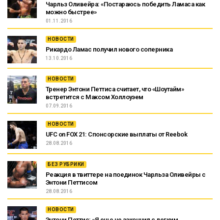
Чарльз Оливейра: «Постараюсь победить Ламаса как
можно быстрее»
01.11.2016
НОВОСТИ
Рикардо Ламас получил нового соперника
13.10.2016
НОВОСТИ
Тренер Энтони Петтиса считает, что «Шоутайм»
встретится с Максом Холлоуэем
07.09.2016
НОВОСТИ
UFC on FOX 21: Спонсорские выплаты от Reebok
28.08.2016
БЕЗ РУБРИКИ
Реакция в твиттере на поединок Чарльза Оливейры с
Энтони Петтисом
28.08.2016
НОВОСТИ
Энтони Петтис: «Я еще не закончил с легким