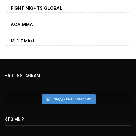
Хорхе Масвидаль
FIGHT NIGHTS GLOBAL
Jorge Masvidal
(35-14-0, 0)
ACA MMA
Колби Ковингтон
Colby Covington
M-1 Global
(15-2-, 0)
Майкл Биспинг
Michael Bisping
(30-9-0, 1)
НАШ INSTAGRAM
Дэниель Кормье
Daniel Cormier
(22-2-0, 1)
Следуйте в Instagram
Нэйт Диаз
Nate Diaz
КТО МЫ?
(20-12-0, 0)
Дональд Серроне