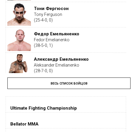
Тони Фергюсон
Tony Ferguson
(25-4-0, 0)
Федор Емельяненко
Fedor Emelianenko
(38-5-0, 1)
Александр Емельяненко
Aleksander Emelianenko
(28-7-0, 0)
ВЕСЬ СПИСОК БОЙЦОВ
Тайрон Вудли
Tyron Woodley
(19-5-1, 0)
Ultimate Fighting Championship
Дастин Порье
Dustin Poirier
(26-6-0, 1)
Bellator MMA