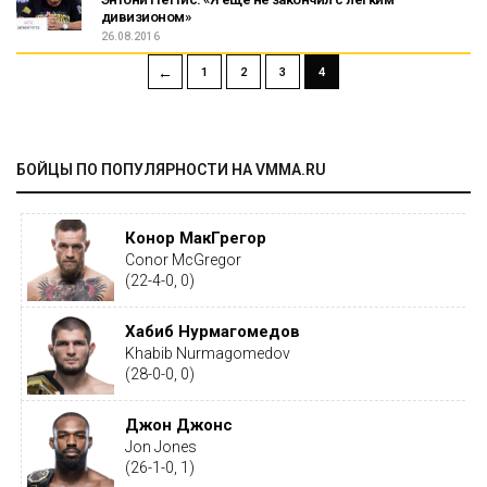
дивизионом»
26.08.2016
←
1
2
3
4
БОЙЦЫ ПО ПОПУЛЯРНОСТИ НА VMMA.RU
Конор МакГрегор
Conor McGregor
(22-4-0, 0)
Хабиб Нурмагомедов
Khabib Nurmagomedov
(28-0-0, 0)
Джон Джонс
Jon Jones
(26-1-0, 1)