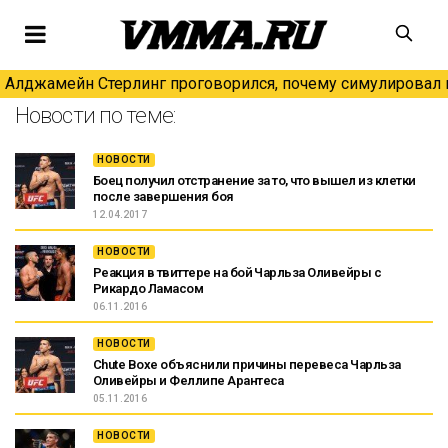
Алджамейн Стерлинг проговорился, почему симулировал н
Новости по теме:
НОВОСТИ
Боец получил отстранение за то, что вышел из клетки
после завершения боя
12.04.2017
НОВОСТИ
Реакция в твиттере на бой Чарльза Оливейры с
Рикардо Ламасом
06.11.2016
НОВОСТИ
Chute Boxe объяснили причины перевеса Чарльза
Оливейры и Феллипе Арантеса
05.11.2016
НОВОСТИ