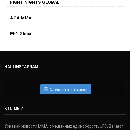
FIGHT NIGHTS GLOBAL
Jorge Masvidal
(35-14-0, 0)
ACA MMA
Колби Ковингтон
Colby Covington
M-1 Global
(15-2-, 0)
Майкл Биспинг
Michael Bisping
(30-9-0, 1)
НАШ INSTAGRAM
Дэниель Кормье
Daniel Cormier
(22-2-0, 1)
Следуйте в Instagram
Нэйт Диаз
Nate Diaz
КТО МЫ?
(20-12-0, 0)
Дональд Серроне
Узнавай новости ММА, смешанных единоборств, UFC, Bellator,
Donald Cerrone