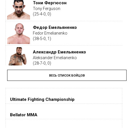
Тони Фергюсон
Tony Ferguson
(25-4-0, 0)
Федор Емельяненко
Fedor Emelianenko
(38-5-0, 1)
Александр Емельяненко
Aleksander Emelianenko
(28-7-0, 0)
ВЕСЬ СПИСОК БОЙЦОВ
Тайрон Вудли
Tyron Woodley
(19-5-1, 0)
Ultimate Fighting Championship
Дастин Порье
Dustin Poirier
(26-6-0, 1)
Bellator MMA
Хорхе Масвидаль