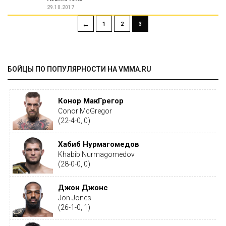
29.10.2017
←
1
2
3
БОЙЦЫ ПО ПОПУЛЯРНОСТИ НА VMMA.RU
Конор МакГрегор
Conor McGregor
(22-4-0, 0)
Хабиб Нурмагомедов
Khabib Nurmagomedov
(28-0-0, 0)
Джон Джонс
Jon Jones
(26-1-0, 1)