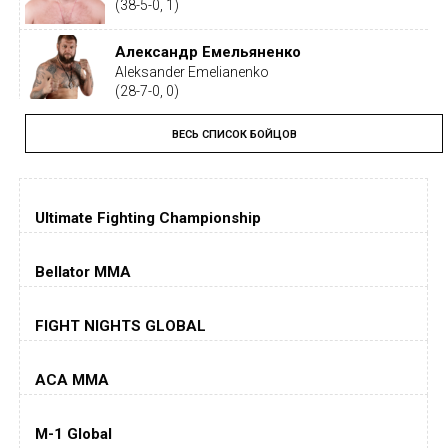
(38-5-0, 1)
Александр Емельяненко
Aleksander Emelianenko
(28-7-0, 0)
ВЕСЬ СПИСОК БОЙЦОВ
Тайрон Вудли
Tyron Woodley
(19-5-1, 0)
Ultimate Fighting Championship
Дастин Порье
Dustin Poirier
(26-6-0, 1)
Bellator MMA
Хорхе Масвидаль
FIGHT NIGHTS GLOBAL
Jorge Masvidal
(35-14-0, 0)
ACA MMA
Колби Ковингтон
Colby Covington
M-1 Global
(15-2-, 0)