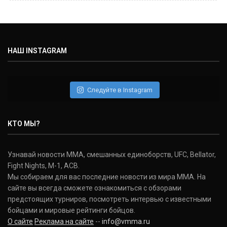
Майкл Биспинг
Michael Bisping
(30-9-0, 1)
НАШ INSTAGRAM
Дэниель Кормье
Daniel Cormier
(22-2-0, 1)
Следуйте в Instagram
Нэйт Диаз
Nate Diaz
КТО МЫ?
(20-12-0, 0)
Дональд Серроне
Узнавай новости ММА, смешанных единоборств, UFC, Bellator,
Donald Cerrone
Fight Nights, M-1, ACB.
(36-15-0, 1)
Мы собираем для вас последние новости из мира ММА. На
сайте вы всегда сможете ознакомиться с обзорами
Исраэль Адесанья
предстоящих турниров, посмотреть интервью с известными
Israel Adesanya
бойцами и мировые рейтинги бойцов.
(19-0-0, 0)
О сайте
Реклама на сайте
--
info@vmma.ru