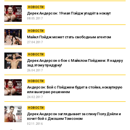
НОВОСТИ
Дерек Андерсон: 19 мая Пэйдж упадёт в нокаут
08.05.2017
НОВОСТИ
Майкл Пэйдж может стать свободным агентом
27.04.2017
НОВОСТИ
Дерек Андерсон о бое с Майклом Пэйджем: Я надеру
зад этому придурку!
26.04.2017
НОВОСТИ
Андерсон: Бой с Пэйджем будет в стойке, нокаутирую
или выиграю решением
24.02.2017
НОВОСТИ
Дерек Андерсон заглядывает за спину Полу Дэйли и
хочет бой с Джошем Томсоном
02.11.2016