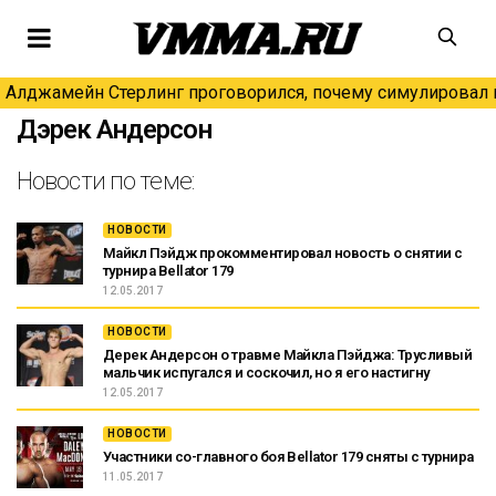
Алджамейн Стерлинг проговорился, почему симулировал н
Дэрек Андерсон
Новости по теме:
НОВОСТИ
Майкл Пэйдж прокомментировал новость о снятии с
турнира Bellator 179
12.05.2017
НОВОСТИ
Дерек Андерсон о травме Майкла Пэйджа: Трусливый
мальчик испугался и соскочил, но я его настигну
12.05.2017
НОВОСТИ
Участники со-главного боя Bellator 179 сняты с турнира
11.05.2017