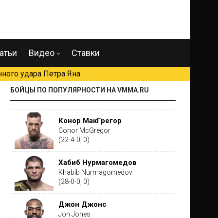
атьи
Видео
Ставки
ного удара Петра Яна
БОЙЦЫ ПО ПОПУЛЯРНОСТИ НА VMMA.RU
Конор МакГрегор
Conor McGregor
(22-4-0, 0)
Хабиб Нурмагомедов
Khabib Nurmagomedov
(28-0-0, 0)
Джон Джонс
Jon Jones