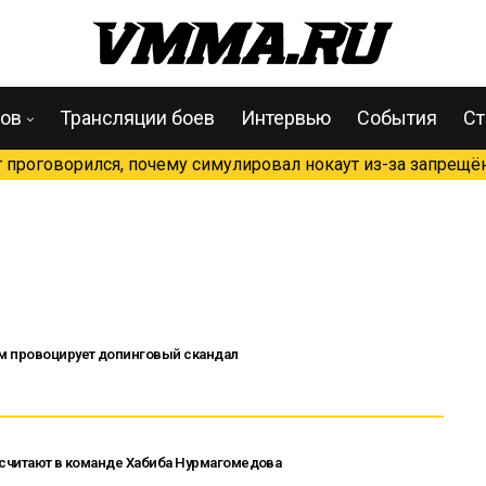
цов
Трансляции боев
Интервью
События
Ст
проговорился, почему симулировал нокаут из-за запрещён
м провоцирует допинговый скандал
 считают в команде Хабиба Нурмагомедова