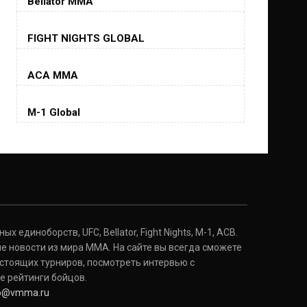
Bellator MMA
Хорхе Масвидаль
FIGHT NIGHTS GLOBAL
Jorge Masvidal
(35-14-0, 0)
ACA MMA
Колби Ковингтон
Colby Covington
M-1 Global
(15-2-, 0)
Майкл Биспинг
Michael Bisping
(30-9-0, 1)
Дэниель Кормье
Daniel Cormier
(22-2-0, 1)
 единоборств, UFC, Bellator, Fight Nights, M-1, ACB.
е новости из мира ММА. На сайте вы всегда сможете
стоящих турниров, посмотреть интервью с
Нэйт Диаз
Nate Diaz
е рейтинги бойцов.
(20-12-0, 0)
fo@vmma.ru