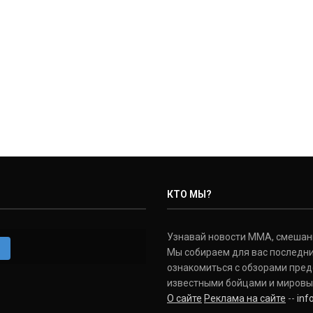
КТО МЫ?
Узнавай новости ММА, смешанных
m
Мы собираем для вас последни
ознакомиться с обзорами пред
известными бойцами и мировы
О сайте
Реклама на сайте
--
in