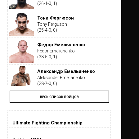
(26-1-0, 1)
Тони Фергюсон
Tony Ferguson
(25-4-0, 0)
Федор Емельяненко
Fedor Emelianenko
(38-5-0, 1)
Александр Емельяненко
Aleksander Emelianenko
(28-7-0, 0)
ВЕСЬ СПИСОК БОЙЦОВ
Тайрон Вудли
Tyron Woodley
(19-5-1, 0)
Ultimate Fighting Championship
Дастин Порье
Dustin Poirier
(26-6-0, 1)