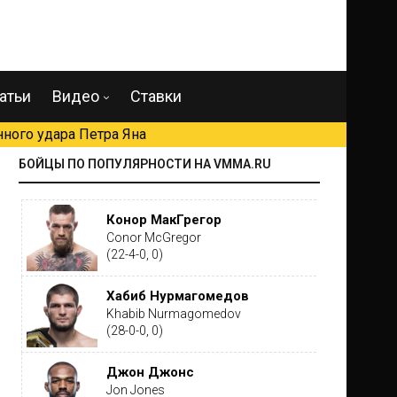
атьи
Видео
Ставки
ного удара Петра Яна
БОЙЦЫ ПО ПОПУЛЯРНОСТИ НА VMMA.RU
Конор МакГрегор
Conor McGregor
(22-4-0, 0)
Хабиб Нурмагомедов
Khabib Nurmagomedov
(28-0-0, 0)
Джон Джонс
Jon Jones