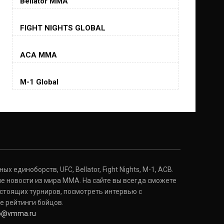
Bellator MMA
Хорхе Масвидаль
FIGHT NIGHTS GLOBAL
Jorge Masvidal
(35-14-0, 0)
ACA MMA
Колби Ковингтон
Colby Covington
M-1 Global
(15-2-, 0)
Майкл Биспинг
Michael Bisping
(30-9-0, 1)
Дэниель Кормье
Daniel Cormier
(22-2-0, 1)
 единоборств, UFC, Bellator, Fight Nights, M-1, ACB.
е новости из мира ММА. На сайте вы всегда сможете
стоящих турниров, посмотреть интервью с
Нэйт Диаз
Nate Diaz
е рейтинги бойцов.
(20-12-0, 0)
fo@vmma.ru