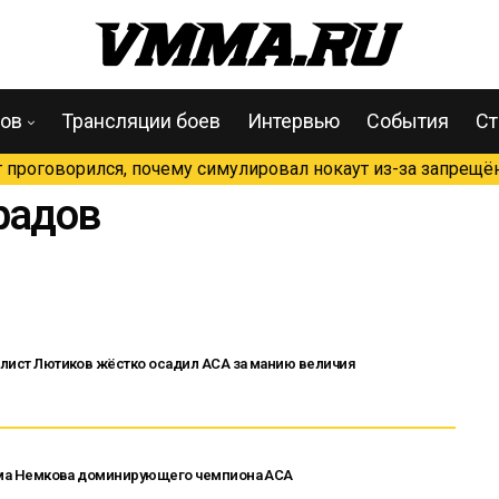
цов
Трансляции боев
Интервью
События
Ст
проговорился, почему симулировал нокаут из-за запрещён
радов
налист Лютиков жёстко осадил ACA за манию величия
адима Немкова доминирующего чемпиона ACA