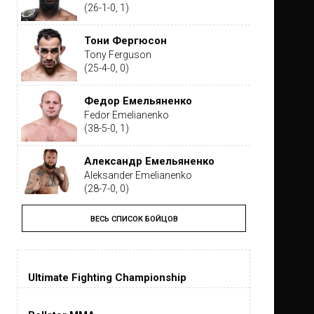
(26-1-0, 1)
Тони Фергюсон
Tony Ferguson
(25-4-0, 0)
Федор Емельяненко
Fedor Emelianenko
(38-5-0, 1)
Александр Емельяненко
Aleksander Emelianenko
(28-7-0, 0)
ВЕСЬ СПИСОК БОЙЦОВ
Тайрон Вудли
Tyron Woodley
(19-5-1, 0)
Ultimate Fighting Championship
Дастин Порье
Dustin Poirier
(26-6-0, 1)