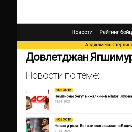
Новости
Рейтинг бой
Алджамейн Стерлинг 
Довлетджан Ягшиму
Новости по теме:
НОВОСТИ
Чемпионы бегут в «жалкий» Bellator: Жур
08.01.2021
НОВОСТИ
Новая угроза: Bellator «натравила» на В
01.01.2021