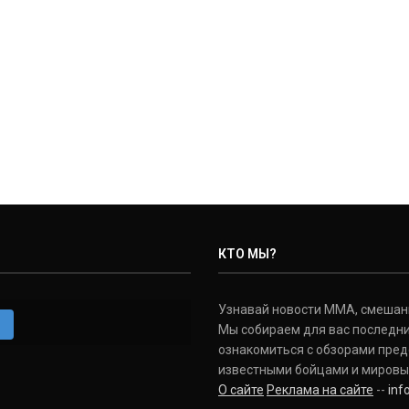
КТО МЫ?
Узнавай новости ММА, смешанных
m
Мы собираем для вас последни
ознакомиться с обзорами пред
известными бойцами и мировы
О сайте
Реклама на сайте
--
in