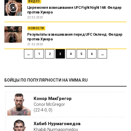
ВИДЕО
Церемония взвешивания UFC Fight Night 168: Фелдер
против Хукера
22.02.2020
НОВОСТИ
Результаты взвешивания перед UFC Окленд: Фелдер
против Хукера
21.02.2020
←
→
1
2
3
4
5
6
БОЙЦЫ ПО ПОПУЛЯРНОСТИ НА VMMA.RU
Конор МакГрегор
Conor McGregor
(22-4-0, 0)
Хабиб Нурмагомедов
Khabib Nurmagomedov