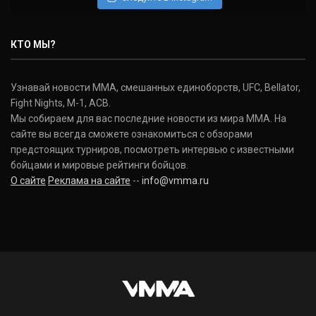
Нэйт Диаз
Nate Diaz
КТО МЫ?
(20-12-0, 0)
Дональд Серроне
Узнавай новости ММА, смешанных единоборств, UFC, Bellator,
Donald Cerrone
Fight Nights, M-1, ACB.
(36-15-0, 1)
Мы собираем для вас последние новости из мира ММА. На
сайте вы всегда сможете ознакомиться с обзорами
Исраэль Адесанья
предстоящих турниров, посмотреть интервью с известными
Israel Adesanya
бойцами и мировые рейтинги бойцов.
(19-0-0, 0)
О сайте
Реклама на сайте
--
info@vmma.ru