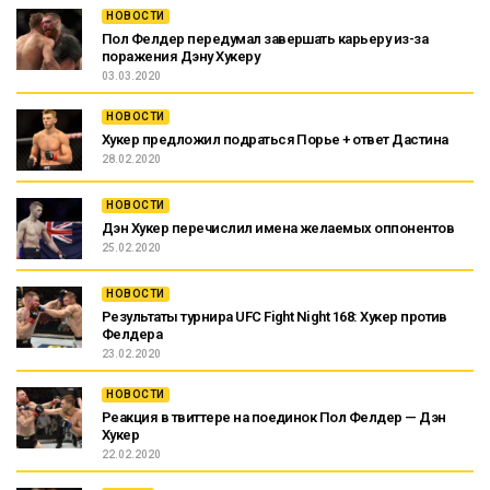
НОВОСТИ
Пол Фелдер передумал завершать карьеру из-за
поражения Дэну Хукеру
03.03.2020
НОВОСТИ
Хукер предложил подраться Порье + ответ Дастина
28.02.2020
НОВОСТИ
Дэн Хукер перечислил имена желаемых оппонентов
25.02.2020
НОВОСТИ
Результаты турнира UFC Fight Night 168: Хукер против
Фелдера
23.02.2020
НОВОСТИ
Реакция в твиттере на поединок Пол Фелдер — Дэн
Хукер
22.02.2020