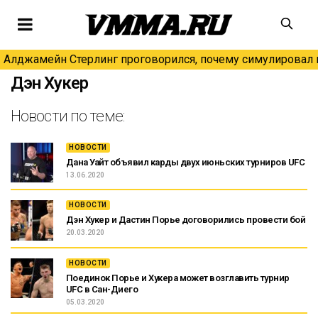
Алджамейн Стерлинг проговорился, почему симулировал н
Дэн Хукер
Новости по теме:
НОВОСТИ
Дана Уайт объявил карды двух июньских турниров UFC
13.06.2020
НОВОСТИ
Дэн Хукер и Дастин Порье договорились провести бой
20.03.2020
НОВОСТИ
Поединок Порье и Хукера может возглавить турнир
UFC в Сан-Диего
05.03.2020