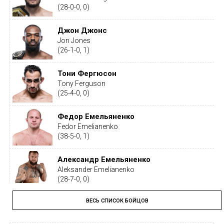
(28-0-0, 0)
Джон Джонс
Jon Jones
(26-1-0, 1)
Тони Фергюсон
Tony Ferguson
(25-4-0, 0)
Федор Емельяненко
Fedor Emelianenko
(38-5-0, 1)
Александр Емельяненко
Aleksander Emelianenko
(28-7-0, 0)
ВЕСЬ СПИСОК БОЙЦОВ
Тайрон Вудли
Tyron Woodley
(19-5-1, 0)