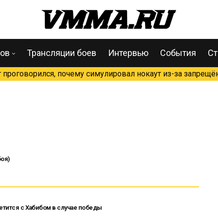
цов
Трансляции боев
Интервью
События
Ст
проговорился, почему симулировал нокаут из-за запрещён
оя)
етится с Хабибом в случае победы