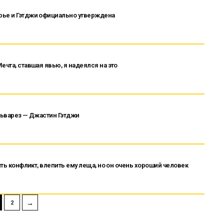
рье и Гэтджи официально утверждена
ечта, ставшая явью, я надеялся на это
Альварез — Джастин Гэтджи
ить конфликт, влепить ему леща, но он очень хороший человек
→
2