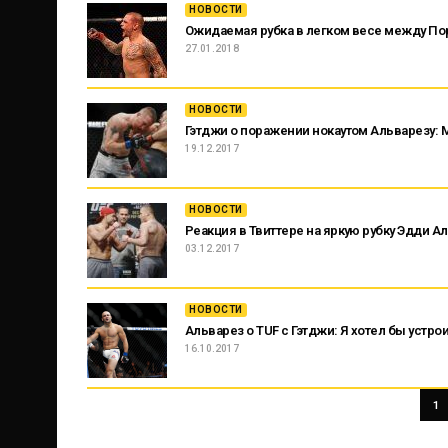
НОВОСТИ
Ожидаемая рубка в легком весе между По
27.01.2018
НОВОСТИ
Гэтджи о поражении нокаутом Альварезу: М
19.12.2017
НОВОСТИ
Реакция в Твиттере на яркую рубку Эдди 
03.12.2017
НОВОСТИ
Альварез о TUF с Гэтджи: Я хотел бы устро
16.10.2017
1