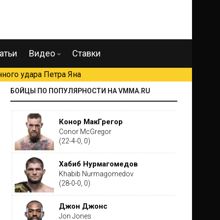
атьи
Видео
Ставки
ного удара Петра Яна
БОЙЦЫ ПО ПОПУЛЯРНОСТИ НА VMMA.RU
Конор МакГрегор
Conor McGregor
(22-4-0, 0)
Хабиб Нурмагомедов
Khabib Nurmagomedov
(28-0-0, 0)
Джон Джонс
Jon Jones