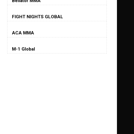
Bellator MMA
Хорхе Масвидаль
FIGHT NIGHTS GLOBAL
Jorge Masvidal
(35-14-0, 0)
ACA MMA
Колби Ковингтон
Colby Covington
M-1 Global
(15-2-, 0)
Майкл Биспинг
Michael Bisping
(30-9-0, 1)
Дэниель Кормье
Daniel Cormier
(22-2-0, 1)
Нэйт Диаз
Nate Diaz
(20-12-0, 0)