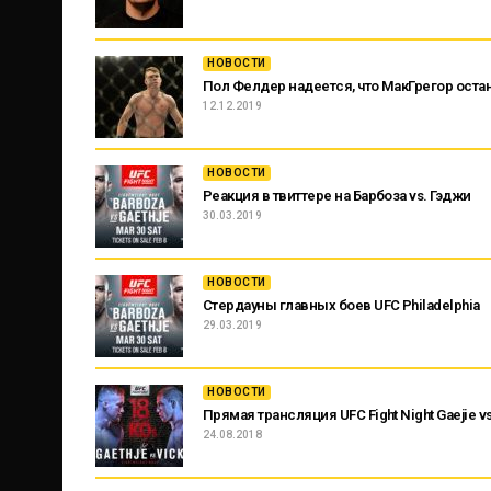
НОВОСТИ
Пол Фелдер надеется, что МакГрегор оста
12.12.2019
НОВОСТИ
Реакция в твиттере на Барбоза vs. Гэджи
30.03.2019
НОВОСТИ
Стердауны главных боев UFC Philadelphia
29.03.2019
НОВОСТИ
Прямая трансляция UFC Fight Night Gaejie vs
24.08.2018