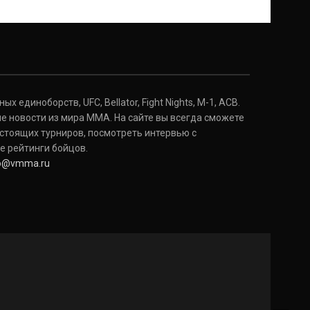
Дональд Серроне
Donald Cerrone
(36-15-0, 1)
Исраэль Адесанья
Israel Adesanya
(19-0-0, 0)
 единоборств, UFC, Bellator, Fight Nights, M-1, ACB.
е новости из мира ММА. На сайте вы всегда сможете
стоящих турниров, посмотреть интервью с
е рейтинги бойцов.
fo@vmma.ru