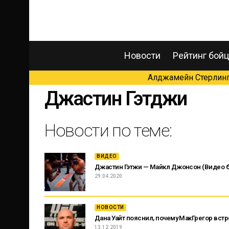
Новости
Рейтинг бой
Алджамейн Стерлинг 
Джастин Гэтджи
Новости по теме:
ВИДЕО
Джастин Гэтжи — Майкл Джонсон (Видео б
29.04.2020
НОВОСТИ
Дана Уайт пояснил, почему МакГрегор встр
13.12.2019