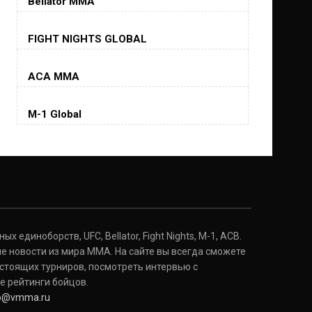
Bellator MMA
Хорхе Масвидаль
FIGHT NIGHTS GLOBAL
Jorge Masvidal
(35-14-0, 0)
ACA MMA
Колби Ковингтон
Colby Covington
M-1 Global
(15-2-, 0)
Майкл Биспинг
Michael Bisping
(30-9-0, 1)
Дэниель Кормье
Daniel Cormier
(22-2-0, 1)
 единоборств, UFC, Bellator, Fight Nights, M-1, ACB.
е новости из мира ММА. На сайте вы всегда сможете
стоящих турниров, посмотреть интервью с
Нэйт Диаз
Nate Diaz
е рейтинги бойцов.
(20-12-0, 0)
fo@vmma.ru