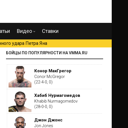
атьи
Видео
Ставки
ного удара Петра Яна
БОЙЦЫ ПО ПОПУЛЯРНОСТИ НА VMMA.RU
Конор МакГрегор
Conor McGregor
(22-4-0, 0)
Хабиб Нурмагомедов
Khabib Nurmagomedov
(28-0-0, 0)
Джон Джонс
Jon Jones