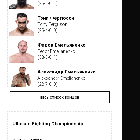
(26-1-0, 1)
Тони Фергюсон
Tony Ferguson
(25-4-0, 0)
Федор Емельяненко
Fedor Emelianenko
(38-5-0, 1)
Александр Емельяненко
Aleksander Emelianenko
(28-7-0, 0)
ВЕСЬ СПИСОК БОЙЦОВ
Тайрон Вудли
Tyron Woodley
(19-5-1, 0)
Ultimate Fighting Championship
Дастин Порье
Dustin Poirier
(26-6-0, 1)