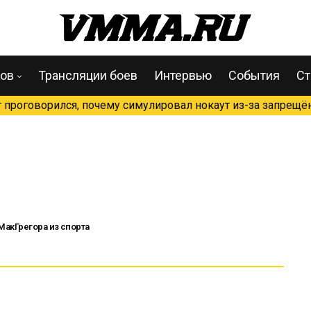
цов
Трансляции боев
Интервью
События
Ст
проговорился, почему симулировал нокаут из-за запрещён
МакГрегора из спорта