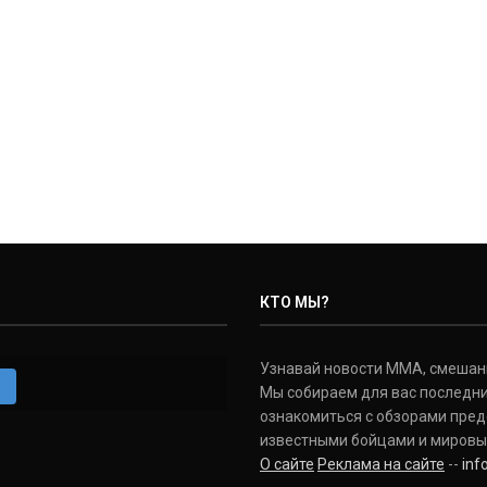
КТО МЫ?
Узнавай новости ММА, смешанных
m
Мы собираем для вас последни
ознакомиться с обзорами пред
известными бойцами и мировы
О сайте
Реклама на сайте
--
in