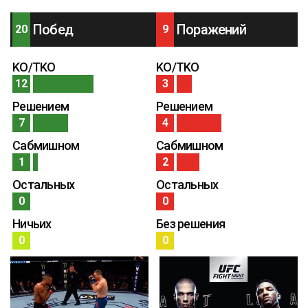
Побед
Поражений
20
9
KO/TKO
KO/TKO
12
3
Решением
Решением
7
4
Сабмишном
Сабмишном
1
2
Остальных
Остальных
0
0
Ничьих
Без решения
0
0