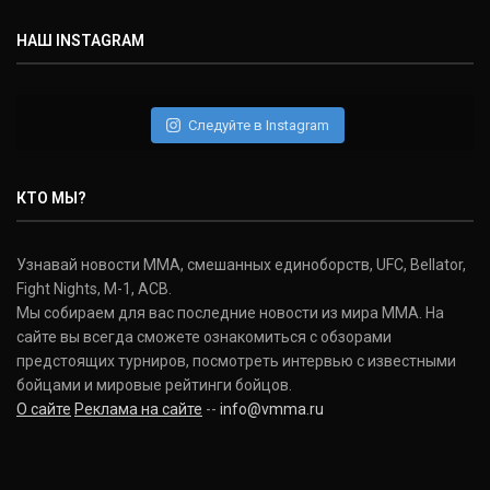
(30-9-0, 1)
НАШ INSTAGRAM
Дэниель Кормье
Daniel Cormier
(22-2-0, 1)
Следуйте в Instagram
Нэйт Диаз
Nate Diaz
КТО МЫ?
(20-12-0, 0)
Дональд Серроне
Узнавай новости ММА, смешанных единоборств, UFC, Bellator,
Donald Cerrone
Fight Nights, M-1, ACB.
(36-15-0, 1)
Мы собираем для вас последние новости из мира ММА. На
сайте вы всегда сможете ознакомиться с обзорами
Исраэль Адесанья
предстоящих турниров, посмотреть интервью с известными
Israel Adesanya
бойцами и мировые рейтинги бойцов.
(19-0-0, 0)
О сайте
Реклама на сайте
--
info@vmma.ru