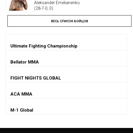
Aleksander Emelianenko
(28-7-0, 0)
ВЕСЬ СПИСОК БОЙЦОВ
Тайрон Вудли
Tyron Woodley
(19-5-1, 0)
Ultimate Fighting Championship
Дастин Порье
Dustin Poirier
(26-6-0, 1)
Bellator MMA
Хорхе Масвидаль
FIGHT NIGHTS GLOBAL
Jorge Masvidal
(35-14-0, 0)
ACA MMA
Колби Ковингтон
Colby Covington
M-1 Global
(15-2-, 0)
Майкл Биспинг
Michael Bisping