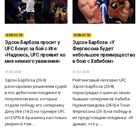
НОВОСТИ
НОВОСТИ
Эдсон Барбоза просит у
Эдсон Барбоза: «У
UFC бонус за бой с Иге:
Фергюсона будет
«Надеюсь, UFC проявит ко
небольшое преимущество
мне немного уважения»
в бою с Хабибом»
19.05.2020
01.02.2020
Эдсон Барбоза (20-9)
Рейтинговый легковес UFC
разочарован решением судей
Эдсон Барбоза (20-8)
в его дебютном поединке в
порассуждал о шансах своих
полулегком весе, которые
бывших соперников Хабиба
отдали победу его сопернику
Нурмагомедова (28-0) и Тони
Дэну Иге (14-2) на турнире UFC
Фергюсона (25-3) на победу в
on ESPN 8. Бразилец настолько
их предстоящем поединке: «Я
уверен в том…
думаю, что у…