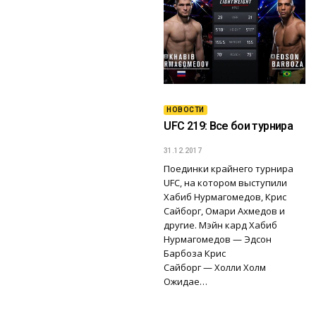
НОВОСТИ
UFC 219: Все бои турнира
31.12.2017
Поединки крайнего турнира
UFC, на котором выступили
Хабиб Нурмагомедов, Крис
Сайборг, Омари Ахмедов и
другие. Мэйн кард Хабиб
Нурмагомедов — Эдсон
Барбоза Крис
Сайборг — Холли Холм
Ожидае…