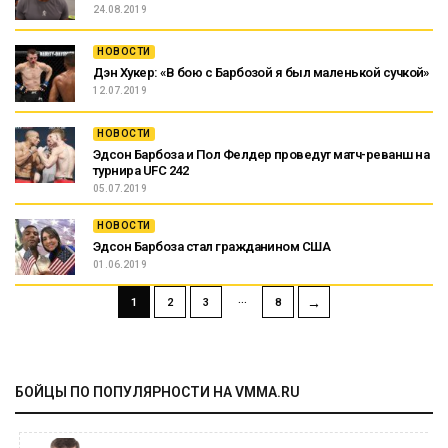
24.08.2019
НОВОСТИ
Дэн Хукер: «В бою с Барбозой я был маленькой сучкой»
12.07.2019
НОВОСТИ
Эдсон Барбоза и Пол Фелдер проведут матч-реванш на
турнира UFC 242
05.07.2019
НОВОСТИ
Эдсон Барбоза стал гражданином США
01.06.2019
…
→
1
2
3
8
БОЙЦЫ ПО ПОПУЛЯРНОСТИ НА VMMA.RU