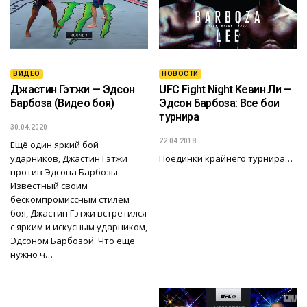
ВИДЕО
НОВОСТИ
Джастин Гэтжи — Эдсон
UFC Fight Night Кевин Ли —
Барбоза (Видео боя)
Эдсон Барбоза: Все бои
турнира
30.04.2020
22.04.2018
Ещё один яркий бой
ударников, Джастин Гэтжи
Поединки крайнего турнира…
против Эдсона Барбозы.
Известный своим
бескомпромиссным стилем
боя, Джастин Гэтжи встретился
с ярким и искусным ударником,
Эдсоном Барбозой. Что ещё
нужно ч…