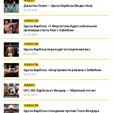
ВИДЕО
Джастин Гэтжи — Эдсон Барбоза (Видео боя)
30.04.2020
НОВОСТИ
Эдсон Барбоза: «У Фергюсона будет небольшое
преимущество в бою с Хабибом»
01.02.2020
НОВОСТИ
Эдсон Барбоза переходит в полулегкий вес
02.01.2020
НОВОСТИ
Эдсон Барбоза: «Хочу провести реванш с Хабибом»
06.09.2019
ВИДЕО
UFC 242: Барбоза vs Фелдер — Обратный отсчет
03.09.2019
НОВОСТИ
Эдсон Барбоза о поединке против Пола Фелдера