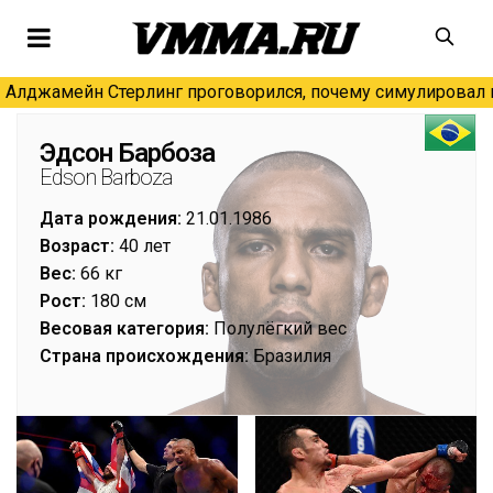
Алджамейн Стерлинг проговорился, почему симулировал н
Эдсон Барбоза
Edson Barboza
Дата рождения:
21.01.1986
Возраст:
40 лет
Вес:
66 кг
Рост:
180 см
Весовая категория:
Полулёгкий вес
Страна происхождения:
Бразилия