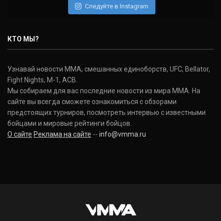
Следуйте в Instagram
Нэйт Диаз
Nate Diaz
КТО МЫ?
(20-12-0, 0)
Дональд Серроне
Узнавай новости ММА, смешанных единоборств, UFC, Bellator,
Donald Cerrone
Fight Nights, M-1, ACB.
(36-15-0, 1)
Мы собираем для вас последние новости из мира ММА. На
сайте вы всегда сможете ознакомиться с обзорами
Исраэль Адесанья
предстоящих турниров, посмотреть интервью с известными
Israel Adesanya
бойцами и мировые рейтинги бойцов.
(19-0-0, 0)
О сайте
Реклама на сайте
--
info@vmma.ru