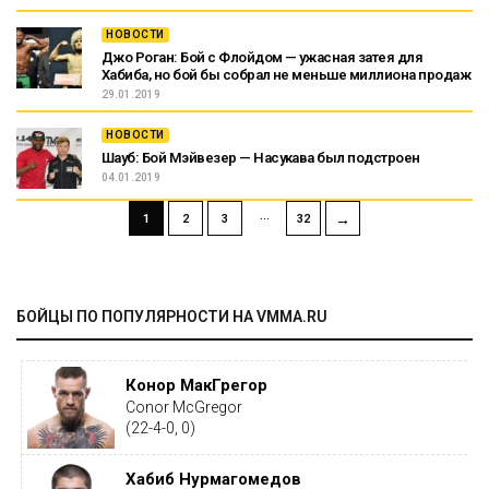
НОВОСТИ
Джо Роган: Бой с Флойдом — ужасная затея для
Хабиба, но бой бы собрал не меньше миллиона продаж
29.01.2019
НОВОСТИ
Шауб: Бой Мэйвезер — Насукава был подстроен
04.01.2019
…
→
1
2
3
32
БОЙЦЫ ПО ПОПУЛЯРНОСТИ НА VMMA.RU
Конор МакГрегор
Conor McGregor
(22-4-0, 0)
Хабиб Нурмагомедов