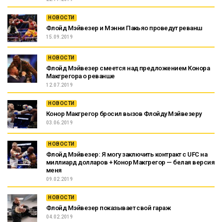
НОВОСТИ
Флойд Мэйвезер и Мэнни Пакьяо проведут реванш
15.09.2019
НОВОСТИ
Флойд Мэйвезер смеется над предложением Конора
Макгрегора о реванше
12.07.2019
НОВОСТИ
Конор Макгрегор бросил вызов Флойду Мэйвезеру
03.06.2019
НОВОСТИ
Флойд Мэйвезер: Я могу заключить контракт с UFC на
миллиард долларов + Конор Макгрегор — белая версия
меня
09.02.2019
НОВОСТИ
Флойд Мэйвезер показывает свой гараж
04.02.2019