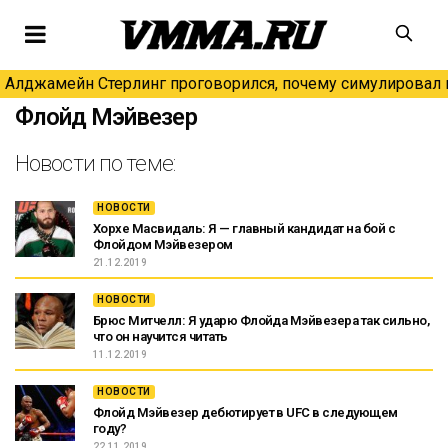
Алджамейн Стерлинг проговорился, почему симулировал н
Флойд Мэйвезер
Новости по теме:
НОВОСТИ
Хорхе Масвидаль: Я — главный кандидат на бой с
Флойдом Мэйвезером
21.12.2019
НОВОСТИ
Брюс Митчелл: Я ударю Флойда Мэйвезера так сильно,
что он научится читать
11.12.2019
НОВОСТИ
Флойд Мэйвезер дебютирует в UFC в следующем
году?
22.11.2019