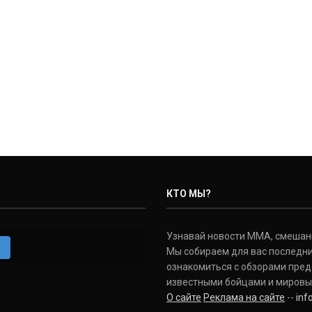
КТО МЫ?
Узнавай новости ММА, смешанных
m
Мы собираем для вас последни
ознакомиться с обзорами пред
известными бойцами и мировы
О сайте
Реклама на сайте
--
in