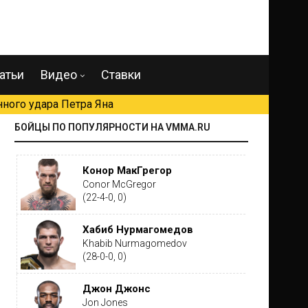
атьи
Видео
Ставки
ного удара Петра Яна
БОЙЦЫ ПО ПОПУЛЯРНОСТИ НА VMMA.RU
Конор МакГрегор
Conor McGregor
(22-4-0, 0)
Хабиб Нурмагомедов
Khabib Nurmagomedov
(28-0-0, 0)
Джон Джонс
Jon Jones