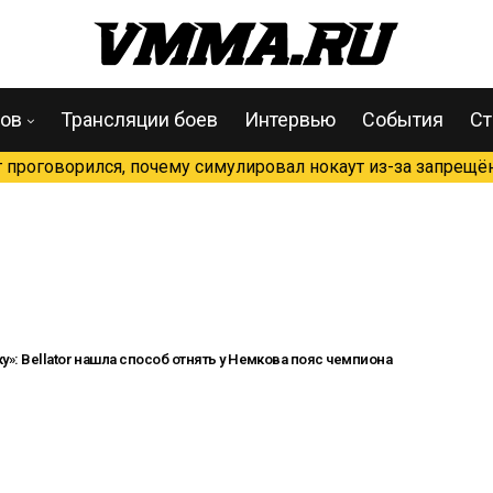
цов
Трансляции боев
Интервью
События
Ст
проговорился, почему симулировал нокаут из-за запрещён
»: Bellator нашла способ отнять у Немкова пояс чемпиона