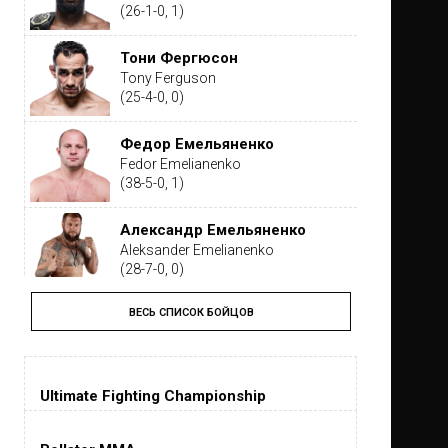
(26-1-0, 1)
Тони Фергюсон
Tony Ferguson
(25-4-0, 0)
Федор Емельяненко
Fedor Emelianenko
(38-5-0, 1)
Александр Емельяненко
Aleksander Emelianenko
(28-7-0, 0)
ВЕСЬ СПИСОК БОЙЦОВ
Тайрон Вудли
Tyron Woodley
(19-5-1, 0)
Ultimate Fighting Championship
Дастин Порье
Dustin Poirier
(26-6-0, 1)