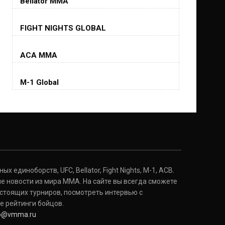
Bellator MMA
Хорхе Масвидаль
FIGHT NIGHTS GLOBAL
Jorge Masvidal
(35-14-0, 0)
ACA MMA
Колби Ковингтон
Colby Covington
M-1 Global
(15-2-, 0)
Майкл Биспинг
Michael Bisping
(30-9-0, 1)
Дэниель Кормье
Daniel Cormier
(22-2-0, 1)
 единоборств, UFC, Bellator, Fight Nights, M-1, ACB.
е новости из мира ММА. На сайте вы всегда сможете
стоящих турниров, посмотреть интервью с
Нэйт Диаз
Nate Diaz
е рейтинги бойцов.
(20-12-0, 0)
fo@vmma.ru