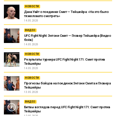
НОВОСТИ
Дана Уайт о поединке Смит — Тейшейра: «На это было
тяжеловато смотреть»
14.05.2020
ВИДЕО
UFC Fight Night: Энтони Смит — Гловер Тейшейра (Видео
боёв)
14.05.2020
НОВОСТИ
Результаты турнира UFC Fight Night 171: Смит против
Тейшейры
14.05.2020
НОВОСТИ
Прогнозы бойцов на поединок Энтони Смита и Гловера
Тейшейры
13.05.2020
ВИДЕО
Битвы взглядов перед UFC Fight Night 171: Смит против
Тейшейры
12.05.2020