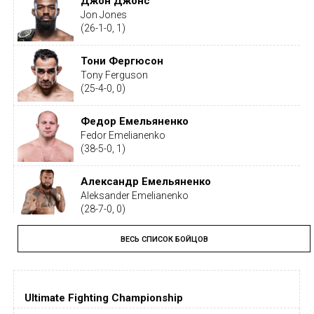
Джон Джонс
Jon Jones
(26-1-0, 1)
Тони Фергюсон
Tony Ferguson
(25-4-0, 0)
Федор Емельяненко
Fedor Emelianenko
(38-5-0, 1)
Александр Емельяненко
Aleksander Emelianenko
(28-7-0, 0)
ВЕСЬ СПИСОК БОЙЦОВ
Тайрон Вудли
Tyron Woodley
(19-5-1, 0)
Ultimate Fighting Championship
Дастин Порье