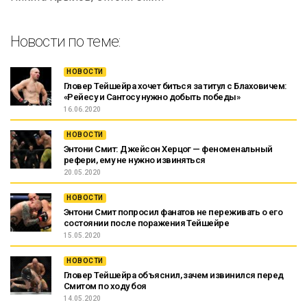
Новости по теме:
НОВОСТИ
Гловер Тейшейра хочет биться за титул с Блаховичем:
«Рейесу и Сантосу нужно добыть победы»
16.06.2020
НОВОСТИ
Энтони Смит: Джейсон Херцог — феноменальный
рефери, ему не нужно извиняться
20.05.2020
НОВОСТИ
Энтони Смит попросил фанатов не переживать о его
состоянии после поражения Тейшейре
15.05.2020
НОВОСТИ
Гловер Тейшейра объяснил, зачем извинился перед
Смитом по ходу боя
14.05.2020