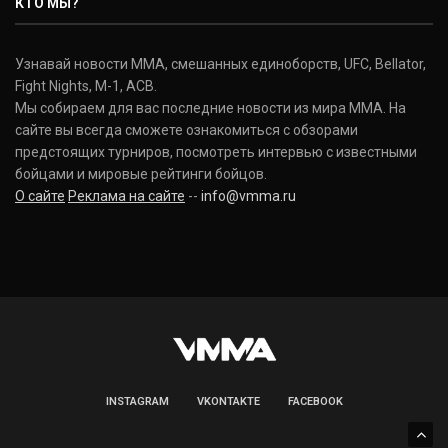
КТО МЫ?
(20-12-0, 0)
Дональд Серроне
Узнавай новости ММА, смешанных единоборств, UFC, Bellator,
Donald Cerrone
Fight Nights, M-1, ACB.
(36-15-0, 1)
Мы собираем для вас последние новости из мира ММА. На
сайте вы всегда сможете ознакомиться с обзорами
Исраэль Адесанья
предстоящих турниров, посмотреть интервью с известными
Israel Adesanya
бойцами и мировые рейтинги бойцов.
(19-0-0, 0)
О сайте
Реклама на сайте
--
info@vmma.ru
INSTAGRAM
VKONTAKTE
FACEBOOK