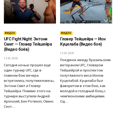
ВИДЕО
ВИДЕО
UFC Fight Night: Энтони
Гловер Тейшейра — Ион
Смит — Гловер Тейшейра
Куцелаба (Видео боя)
(Видео боёв)
12.05.2020
14.05.2020
Поединок между бразильским
Сегодня ночью прошёл ещё
ветераном UFC, Гловером
один турнир UFC, где в
Тейшейрой и проспектом
главном бою вечера
полутяжёлого веса Ионом
встретились полутяжеловесы,
Куцелабой. Куцелаба был
Энтони Смит и Гловер
фаворитом в этом бою, как
Тейшейра. Помимо этого на
молодой и голодный боец с
турнире выступили Андрей
чемпионскими амбициями.
Арлоский, Бен Ротвелл, Овинс
Од…
Сент…