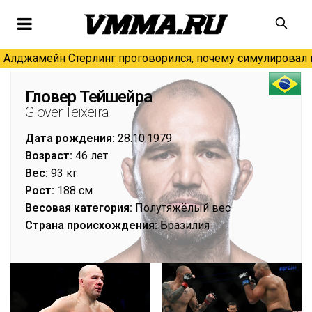
Алджамейн Стерлинг проговорился, почему симулировал н
Гловер Тейшейра
Glover Teixeira
Дата рождения:
28.10.1979
Возраст:
46 лет
Вес:
93 кг
Рост:
188 см
Весовая категория:
Полутяжёлый вес
Страна происхождения:
Бразилия