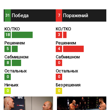
Победа
Поражений
31
7
KO/TKO
KO/TKO
18
3
Решением
Решением
5
4
Сабмишном
Сабмишном
8
0
Остальных
Остальных
0
0
Ничьих
Без решения
0
0