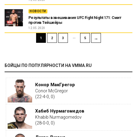
НОВОСТИ
Результаты взвешивания UFC Fight Night 171: Смит
против Тейшейры
12.05.2020
…
→
1
2
3
5
БОЙЦЫ ПО ПОПУЛЯРНОСТИ НА VMMA.RU
Конор МакГрегор
Conor McGregor
(22-4-0, 0)
Хабиб Нурмагомедов
Khabib Nurmagomedov
(28-0-0, 0)