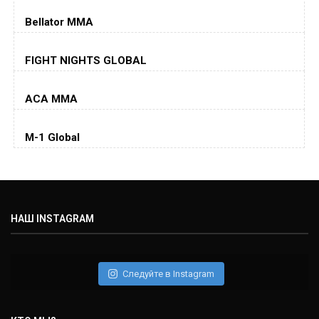
Dustin Poirier
(26-6-0, 1)
Bellator MMA
Хорхе Масвидаль
FIGHT NIGHTS GLOBAL
Jorge Masvidal
(35-14-0, 0)
ACA MMA
Колби Ковингтон
Colby Covington
M-1 Global
(15-2-, 0)
Майкл Биспинг
Michael Bisping
(30-9-0, 1)
НАШ INSTAGRAM
Дэниель Кормье
Daniel Cormier
(22-2-0, 1)
Следуйте в Instagram
Нэйт Диаз
Nate Diaz