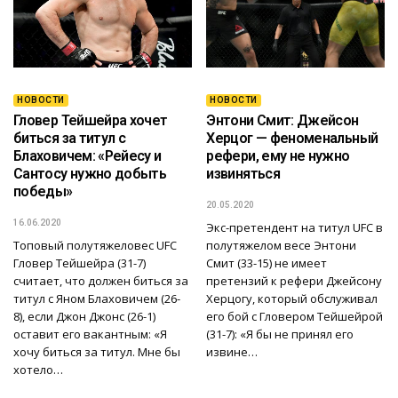
НОВОСТИ
НОВОСТИ
Гловер Тейшейра хочет
Энтони Смит: Джейсон
биться за титул с
Херцог — феноменальный
Блаховичем: «Рейесу и
рефери, ему не нужно
Сантосу нужно добыть
извиняться
победы»
20.05.2020
16.06.2020
Экс-претендент на титул UFC в
Топовый полутяжеловес UFC
полутяжелом весе Энтони
Гловер Тейшейра (31-7)
Смит (33-15) не имеет
считает, что должен биться за
претензий к рефери Джейсону
титул с Яном Блаховичем (26-
Херцогу, который обслуживал
8), если Джон Джонс (26-1)
его бой с Гловером Тейшейрой
оставит его вакантным: «Я
(31-7): «Я бы не принял его
хочу биться за титул. Мне бы
извине…
хотело…