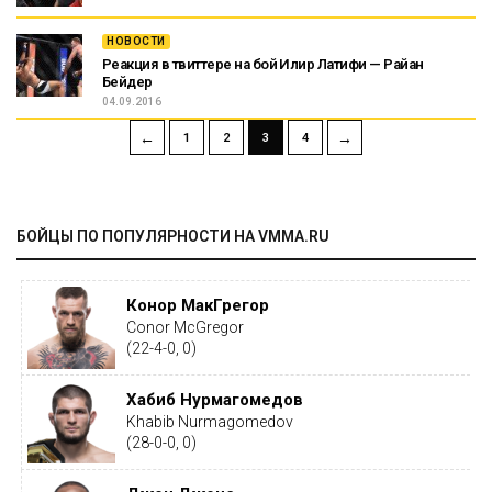
НОВОСТИ
Реакция в твиттере на бой Илир Латифи — Райан
Бейдер
04.09.2016
←
→
1
2
3
4
БОЙЦЫ ПО ПОПУЛЯРНОСТИ НА VMMA.RU
Конор МакГрегор
Conor McGregor
(22-4-0, 0)
Хабиб Нурмагомедов
Khabib Nurmagomedov
(28-0-0, 0)