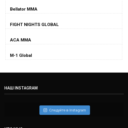
Dustin Poirier
(26-6-0, 1)
Bellator MMA
Хорхе Масвидаль
FIGHT NIGHTS GLOBAL
Jorge Masvidal
(35-14-0, 0)
ACA MMA
Колби Ковингтон
Colby Covington
M-1 Global
(15-2-, 0)
Майкл Биспинг
Michael Bisping
(30-9-0, 1)
НАШ INSTAGRAM
Дэниель Кормье
Daniel Cormier
(22-2-0, 1)
Следуйте в Instagram
Нэйт Диаз
Nate Diaz