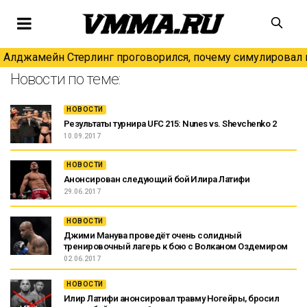
Алджамейн Стерлинг проговорился, почему симулировал н
Новости по теме:
НОВОСТИ
Результаты турнира UFC 215: Nunes vs. Shevchenko 2
10.09.2017
НОВОСТИ
Анонсирован следующий бой Илира Латифи
29.06.2017
НОВОСТИ
Джими Манува проведёт очень солидный
тренировочный лагерь к бою с Волканом Оздемиром
02.06.2017
НОВОСТИ
Илир Латифи анонсировал травму Ногейры, бросил