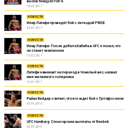
вызов бойцу из топ-6
18.05.2017
НОВОСТИ
Илир Латифи проведёт бой с легендой PRIDE
24.03.2017
НОВОСТИ
Илир Латифи: После дебюта Хабиба в UFC я понял, что
он станет чемпионом
13.02.2017
НОВОСТИ
Латифи намекает на переход в тяжелый вес, назвал
имя желаемого соперника
16.01.2017
НОВОСТИ
Райан Бейдер считает, что его ждет бой с Густафссоном
05.09.2016
НОВОСТИ
UFC Hamburg: Спонсорские выплаты от Reebok
04.09.2016