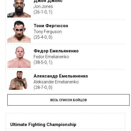
Джон Джонс
Jon Jones
(26-1-0, 1)
Тони Фергюсон
Tony Ferguson
(25-4-0, 0)
Федор Емельяненко
Fedor Emelianenko
(38-5-0, 1)
Александр Емельяненко
Aleksander Emelianenko
(28-7-0, 0)
ВЕСЬ СПИСОК БОЙЦОВ
Тайрон Вудли
Tyron Woodley
(19-5-1, 0)
Ultimate Fighting Championship
Дастин Порье