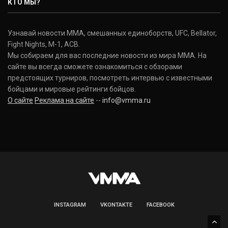
КТО МЫ?
(20-12-0, 0)
Дональд Серроне
Узнавай новости ММА, смешанных единоборств, UFC, Bellator,
Donald Cerrone
Fight Nights, M-1, ACB.
(36-15-0, 1)
Мы собираем для вас последние новости из мира ММА. На
сайте вы всегда сможете ознакомиться с обзорами
Исраэль Адесанья
предстоящих турниров, посмотреть интервью с известными
Israel Adesanya
бойцами и мировые рейтинги бойцов.
(19-0-0, 0)
О сайте
Реклама на сайте
--
info@vmma.ru
INSTAGRAM
VKONTAKTE
FACEBOOK