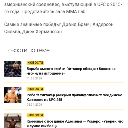
американский средневес, выступающий в UFC с 2015-
го года. Представитель зала MMA Lab.
Самые значимые победы: Дэвид Бранч, Андерсон
Сильва, Джек Херманссон.
Новости по теме:
НОВОСТИ
Борьба вместо стойки: Уиттакер обещает Каннонье
«войну на истощение»
11.08.2020
НОВОСТИ
Роберт Уиттакер раскрыл причину отказа от поединка с
Каннонье на UFC 248
24.04.2020
НОВОСТИ
Каннонье о поединке Адесанья — Ромеро: «Уверен, что
я лучше как боец»