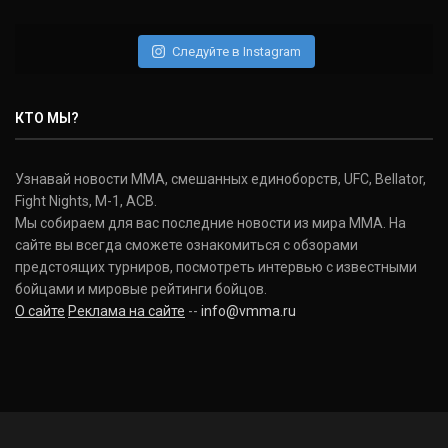
Daniel Cormier
(22-2-0, 1)
Следуйте в Instagram
Нэйт Диаз
Nate Diaz
КТО МЫ?
(20-12-0, 0)
Дональд Серроне
Узнавай новости ММА, смешанных единоборств, UFC, Bellator,
Donald Cerrone
Fight Nights, M-1, ACB.
(36-15-0, 1)
Мы собираем для вас последние новости из мира ММА. На
сайте вы всегда сможете ознакомиться с обзорами
Исраэль Адесанья
предстоящих турниров, посмотреть интервью с известными
Israel Adesanya
бойцами и мировые рейтинги бойцов.
(19-0-0, 0)
О сайте
Реклама на сайте
--
info@vmma.ru