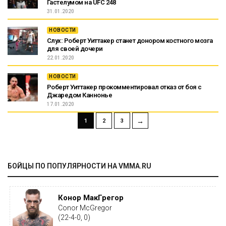
Гастелумом на UFC 248
31.01.2020
НОВОСТИ
Слух: Роберт Уиттакер станет донором костного мозга
для своей дочери
22.01.2020
НОВОСТИ
Роберт Уиттакер прокомментировал отказ от боя с
Джаредом Каннонье
17.01.2020
→
1
2
3
БОЙЦЫ ПО ПОПУЛЯРНОСТИ НА VMMA.RU
Конор МакГрегор
Conor McGregor
(22-4-0, 0)