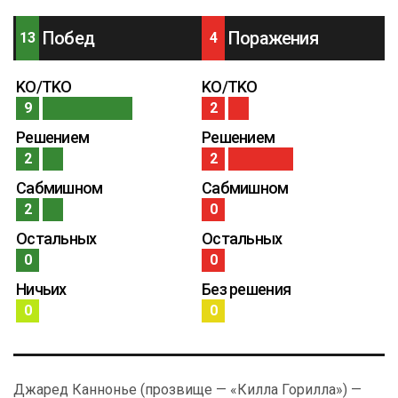
Побед
Поражения
13
4
KO/TKO
KO/TKO
9
2
Решением
Решением
2
2
Сабмишном
Сабмишном
2
0
Остальных
Остальных
0
0
Ничьих
Без решения
0
0
Джаред Каннонье (прозвище — «Килла Горилла») —