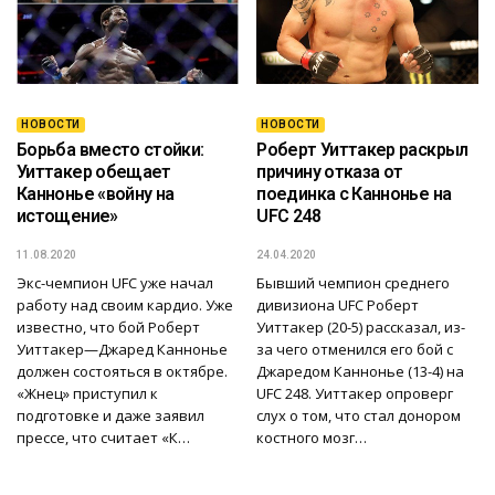
НОВОСТИ
НОВОСТИ
Борьба вместо стойки:
Роберт Уиттакер раскрыл
Уиттакер обещает
причину отказа от
Каннонье «войну на
поединка с Каннонье на
истощение»
UFC 248
11.08.2020
24.04.2020
Экс-чемпион UFC уже начал
Бывший чемпион среднего
работу над своим кардио. Уже
дивизиона UFC Роберт
известно, что бой Роберт
Уиттакер (20-5) рассказал, из-
Уиттакер—Джаред Каннонье
за чего отменился его бой с
должен состояться в октябре.
Джаредом Каннонье (13-4) на
«Жнец» приступил к
UFC 248. Уиттакер опроверг
подготовке и даже заявил
слух о том, что стал донором
прессе, что считает «К…
костного мозг…