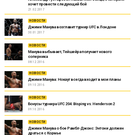
хочет провести следующий бой
21.02.2017
НОВОСТИ
Джими Манува возглавит турнир UFC в Лондоне
30.01.2017
НОВОСТИ
Манува выбывает, Тейшейра получает нового
соперника
08.12.2016
НОВОСТИ
Джими Манува: Нокаут всегда входит в мои планы
09.10.2016
НОВОСТИ
Бонусы турнира UFC 204: Bisping vs. Henderson 2
09.10.2016
НОВОСТИ
Джими Манува о бое Рамбл-Джонс: Энтони должен
драться с Кормье