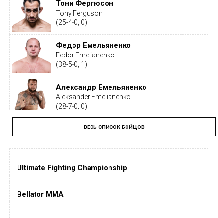
Тони Фергюсон
Tony Ferguson
(25-4-0, 0)
Федор Емельяненко
Fedor Emelianenko
(38-5-0, 1)
Александр Емельяненко
Aleksander Emelianenko
(28-7-0, 0)
ВЕСЬ СПИСОК БОЙЦОВ
Тайрон Вудли
Tyron Woodley
(19-5-1, 0)
Ultimate Fighting Championship
Дастин Порье
Dustin Poirier
(26-6-0, 1)
Bellator MMA
Хорхе Масвидаль