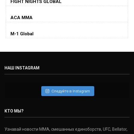
FIGHT NIGHTS GLOBAL
Jorge Masvidal
(35-14-0, 0)
ACA MMA
Колби Ковингтон
Colby Covington
M-1 Global
(15-2-, 0)
Майкл Биспинг
Michael Bisping
(30-9-0, 1)
НАШ INSTAGRAM
Дэниель Кормье
Daniel Cormier
(22-2-0, 1)
Следуйте в Instagram
Нэйт Диаз
Nate Diaz
КТО МЫ?
(20-12-0, 0)
Дональд Серроне
Узнавай новости ММА, смешанных единоборств, UFC, Bellator,
Donald Cerrone