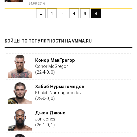
24.08.2016
…
←
1
4
5
6
БОЙЦЫ ПО ПОПУЛЯРНОСТИ НА VMMA.RU
Конор МакГрегор
Conor McGregor
(22-4-0, 0)
Хабиб Нурмагомедов
Khabib Nurmagomedov
(28-0-0, 0)
Джон Джонс
Jon Jones
(26-1-0, 1)