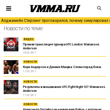
Алджамейн Стерлинг проговорился, почему симулировал н
Новости по теме:
ВИДЕО
Прямая трансляция турнира UFC London: Manuwa vs.
Anderson
18.03.2017
НОВОСТИ
Кори Андерсон и Джими Манува: Слова перед боем
17.03.2017
НОВОСТИ
Результаты взвешивания UFC Fight Night 107: Manuwa vs.
Anderson
17.03.2017
НОВОСТИ
Александр Густафссон назвал имя бойца, с которым