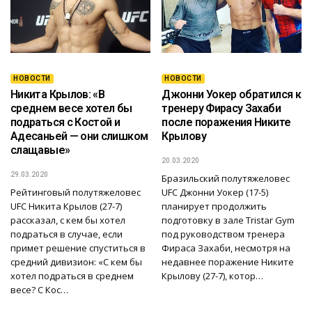
НОВОСТИ
НОВОСТИ
Никита Крылов: «В
Джонни Уокер обратился к
среднем весе хотел бы
тренеру Фирасу Захаби
подраться с Костой и
после поражения Никите
Адесаньей — они слишком
Крылову
слащавые»
20.03.2020
29.03.2020
Бразильский полутяжеловес
Рейтинговый полутяжеловес
UFC Джонни Уокер (17-5)
UFC Никита Крылов (27-7)
планирует продолжить
рассказал, с кем бы хотел
подготовку в зале Tristar Gym
подраться в случае, если
под руководством тренера
примет решение спуститься в
Фираса Захаби, несмотря на
средний дивизион: «С кем бы
недавнее поражение Никите
хотел подраться в среднем
Крылову (27-7), котор…
весе? С Кос…