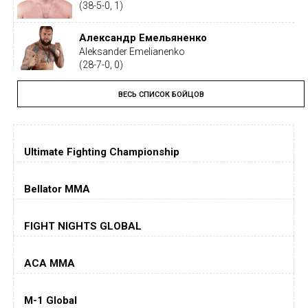
(38-5-0, 1)
Александр Емельяненко
Aleksander Emelianenko
(28-7-0, 0)
ВЕСЬ СПИСОК БОЙЦОВ
Тайрон Вудли
Tyron Woodley
(19-5-1, 0)
Ultimate Fighting Championship
Дастин Порье
Dustin Poirier
(26-6-0, 1)
Bellator MMA
Хорхе Масвидаль
FIGHT NIGHTS GLOBAL
Jorge Masvidal
(35-14-0, 0)
ACA MMA
Колби Ковингтон
Colby Covington
M-1 Global
(15-2-, 0)