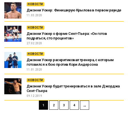
НОВОСТИ
Джонни Уокер: Финиширую Крылова в первом раунде
11.03.2020
НОВОСТИ
Джонни Уокер о форме Сент-Пьера: «Он готов
подраться, сто процентов»
27.02.2020
НОВОСТИ
Джонни Уокер раскритиковал тренера, с которым
готовился к бою против Кори Андерсона
11.01.2020
НОВОСТИ
Джонни Уокер будет тренироваться в зале Джорджа
Сент-Пьера
09.12.2019
→
1
2
3
4