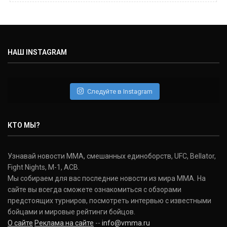
Майкл Биспинг
Michael Bisping
(30-9-0, 1)
НАШ INSTAGRAM
Дэниель Кормье
Daniel Cormier
(22-2-0, 1)
Следуйте в Instagram
Нэйт Диаз
Nate Diaz
КТО МЫ?
(20-12-0, 0)
Дональд Серроне
Узнавай новости ММА, смешанных единоборств, UFC, Bellator,
Donald Cerrone
Fight Nights, M-1, ACB.
(36-15-0, 1)
Мы собираем для вас последние новости из мира ММА. На
сайте вы всегда сможете ознакомиться с обзорами
Исраэль Адесанья
предстоящих турниров, посмотреть интервью с известными
Israel Adesanya
бойцами и мировые рейтинги бойцов.
(19-0-0, 0)
О сайте
Реклама на сайте
--
info@vmma.ru