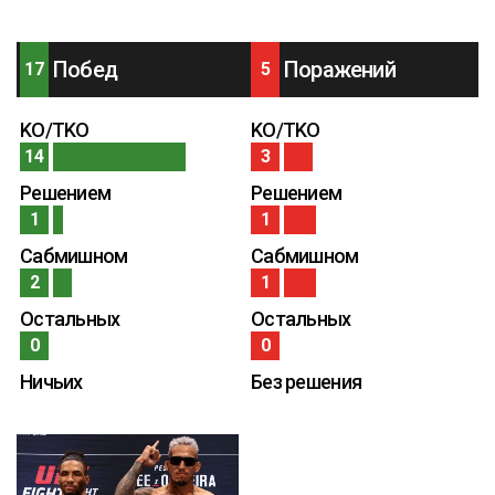
Побед
Поражений
17
5
KO/TKO
KO/TKO
14
3
Решением
Решением
1
1
Сабмишном
Сабмишном
2
1
Остальных
Остальных
0
0
Ничьих
Без решения