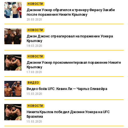
НОВОСТИ
Джонни Уокер обратился к тренеру Фирасу Захаби
после поражения Никите Крылову
20.03.2020
НОВОСТИ
Джон Джонс отреагировал на поражение Уокера
Крылову
18.03.2020
НОВОСТИ
Джонни Уокер прокомментировал поражение Никите
Крылову
17.03.2020
ВИДЕО
Видео боёв UFC: Кевин Ли — Чарльз Оливейра
15.03.2020
НОВОСТИ
Никита Крылов победил Джонни Уокера на UFC
Бразилиа
15.03.2020