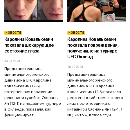
НОВОСТИ
НОВОСТИ
Каролина Ковалькевич
Каролина Ковалькевич
показала шокирующее
показала повреждения,
состояние глаза
полученные на турнире
UFC Окленд
03.03.2020
26.02.2020
Представительница
минимального женского
Представительница
дивизиона UFC Каролина
минимального женского
Ковалькевич (12-6),
дивизиона UFC Каролина
потерпевшая поражение
Ковалькевич (12-6) показала
решением судей от Сяонань
рентгеновский снимок своего
Ян (12-1) на недавнем турнире
лица после поединка с
в Окленде, показала, как
китаянкой Сяонань Ян (12-1, 1
функционирует …
NC). «Что ж, всякое случ…