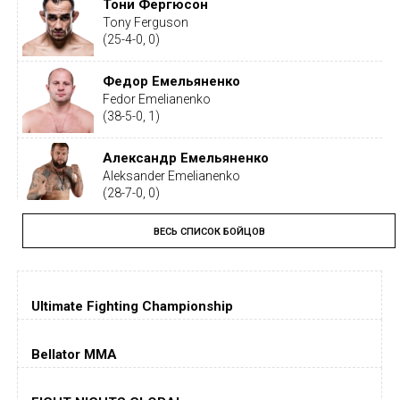
Тони Фергюсон
Tony Ferguson
(25-4-0, 0)
Федор Емельяненко
Fedor Emelianenko
(38-5-0, 1)
Александр Емельяненко
Aleksander Emelianenko
(28-7-0, 0)
ВЕСЬ СПИСОК БОЙЦОВ
Тайрон Вудли
Tyron Woodley
(19-5-1, 0)
Ultimate Fighting Championship
Дастин Порье
Dustin Poirier
(26-6-0, 1)
Bellator MMA
Хорхе Масвидаль