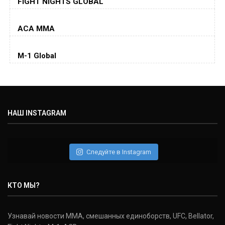
FIGHT NIGHTS GLOBAL
Jorge Masvidal
(35-14-0, 0)
ACA MMA
Колби Ковингтон
Colby Covington
M-1 Global
(15-2-, 0)
Майкл Биспинг
Michael Bisping
(30-9-0, 1)
НАШ INSTAGRAM
Дэниель Кормье
Daniel Cormier
(22-2-0, 1)
Следуйте в Instagram
Нэйт Диаз
Nate Diaz
КТО МЫ?
(20-12-0, 0)
Дональд Серроне
Узнавай новости ММА, смешанных единоборств, UFC, Bellator,
Donald Cerrone