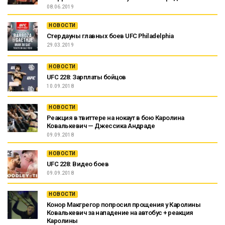
08.06.2019
НОВОСТИ
Стердауны главных боев UFC Philadelphia
29.03.2019
НОВОСТИ
UFC 228: Зарплаты бойцов
10.09.2018
НОВОСТИ
Реакция в твиттере на нокаут в бою Каролина
Ковалькевич — Джессика Андраде
09.09.2018
НОВОСТИ
UFC 228: Видео боев
09.09.2018
НОВОСТИ
Конор Макгрегор попросил прощения у Каролины
Ковалькевич за нападение на автобус + реакция
Каролины