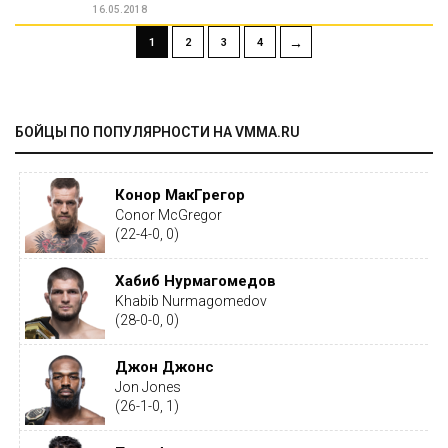
16.05.2018
→
1
2
3
4
БОЙЦЫ ПО ПОПУЛЯРНОСТИ НА VMMA.RU
Конор МакГрегор
Conor McGregor
(22-4-0, 0)
Хабиб Нурмагомедов
Khabib Nurmagomedov
(28-0-0, 0)
Джон Джонс
Jon Jones
(26-1-0, 1)