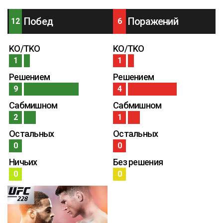
Побед
Поражений
12
6
KO/TKO
KO/TKO
1
1
Решением
Решением
9
4
Сабмишном
Сабмишном
2
1
Остальных
Остальных
0
0
Ничьих
Без решения
0
0