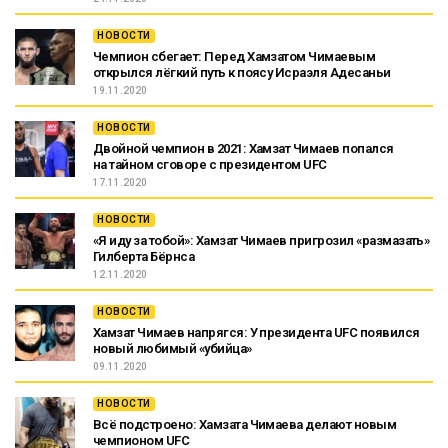
НОВОСТИ
Чемпион сбегает: Перед Хамзатом Чимаевым
открылся лёгкий путь к поясу Исраэля Адесаньи
19.11.2020
НОВОСТИ
Двойной чемпион в 2021: Хамзат Чимаев попался
на тайном сговоре с президентом UFC
17.11.2020
НОВОСТИ
«Я иду за тобой»: Хамзат Чимаев пригрозил «размазать»
Гилберта Бёрнса
12.11.2020
НОВОСТИ
Хамзат Чимаев напрягся: У президента UFC появился
новый любимый «убийца»
09.11.2020
НОВОСТИ
Всё подстроено: Хамзата Чимаева делают новым
чемпионом UFC