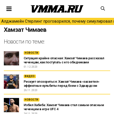
Алджамейн Стерлинг проговорился, почему симулировал н
Хамзат Чимаев
Новости по теме:
НОВОСТИ
Ситуация крайне опасная: Хамзат Чимаев рассказал
чеченцам, как поступать с его обидчиками
01.12.2020
ВИДЕО
Рискует опозориться: Хамзат Чимаев «засветил»
эффектные кульбиты перед боем с Эдвардсом
26.11.2020
НОВОСТИ
Избил Хабиба: Хамзат Чимаев стал самым опасным
чеченцем в игре UFC 4
24.11.2020