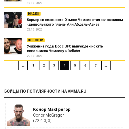
30.10.2020
ВИДЕО
Карьера в опасности: Хамзат Чимаев стал заложником
«дьявольского плана» Али Абдель-Азиза
23.10.2020
НОВОСТИ
Унижение года: Босс UFC вынужден искать
соперников Чимаеву в Bellator
22.10.2020
←
→
1
2
3
4
5
6
7
БОЙЦЫ ПО ПОПУЛЯРНОСТИ НА VMMA.RU
Конор МакГрегор
Conor McGregor
(22-4-0, 0)