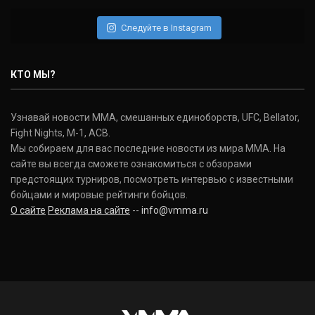
Daniel Cormier
(22-2-0, 1)
Следуйте в Instagram
Нэйт Диаз
Nate Diaz
КТО МЫ?
(20-12-0, 0)
Дональд Серроне
Узнавай новости ММА, смешанных единоборств, UFC, Bellator,
Donald Cerrone
Fight Nights, M-1, ACB.
(36-15-0, 1)
Мы собираем для вас последние новости из мира ММА. На
сайте вы всегда сможете ознакомиться с обзорами
Исраэль Адесанья
предстоящих турниров, посмотреть интервью с известными
Israel Adesanya
бойцами и мировые рейтинги бойцов.
(19-0-0, 0)
О сайте
Реклама на сайте
--
info@vmma.ru