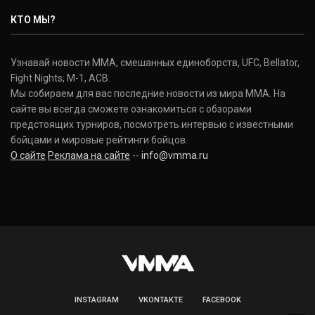
Nate Diaz
КТО МЫ?
(20-12-0, 0)
Дональд Серроне
Узнавай новости ММА, смешанных единоборств, UFC, Bellator,
Donald Cerrone
Fight Nights, M-1, ACB.
(36-15-0, 1)
Мы собираем для вас последние новости из мира ММА. На
сайте вы всегда сможете ознакомиться с обзорами
Исраэль Адесанья
предстоящих турниров, посмотреть интервью с известными
Israel Adesanya
бойцами и мировые рейтинги бойцов.
(19-0-0, 0)
О сайте
Реклама на сайте
--
info@vmma.ru
INSTAGRAM
VKONTAKTE
FACEBOOK