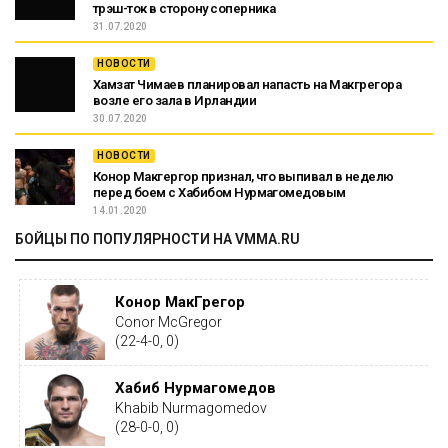
трэш-ток в сторону соперника
31.07.2020
НОВОСТИ
Хамзат Чимаев планировал напасть на Макгрегора
возле его зала в Ирландии
30.07.2020
НОВОСТИ
Конор Макгергор признал, что выпивал в неделю
перед боем с Хабибом Нурмагомедовым
14.01.2020
БОЙЦЫ ПО ПОПУЛЯРНОСТИ НА VMMA.RU
Конор МакГрегор
Conor McGregor
(22-4-0, 0)
Хабиб Нурмагомедов
Khabib Nurmagomedov
(28-0-0, 0)