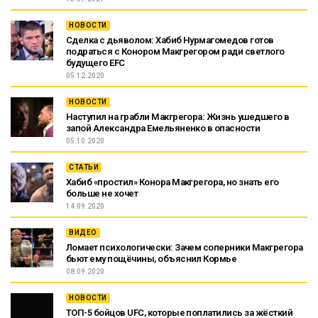
НОВОСТИ
Сделка с дьяволом: Хабиб Нурмагомедов готов
подраться с Конором Макгрегором ради светлого
будущего EFC
05.12.2020
НОВОСТИ
Наступил на грабли Макгрегора: Жизнь ушедшего в
запой Александра Емельяненко в опасности
05.10.2020
СТАТЬИ
Хабиб «простил» Конора Макгрегора, но знать его
больше не хочет
14.09.2020
ВИДЕО
Ломает психологически: Зачем соперники Макгрегора
бьют ему пощёчины, объяснил Кормье
08.09.2020
НОВОСТИ
ТОП-5 бойцов UFC, которые поплатились за жёсткий