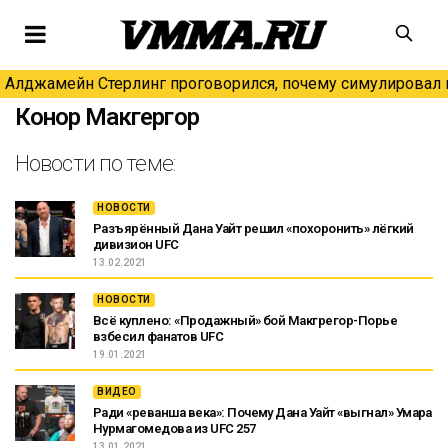
Алджамейн Стерлинг проговорился, почему симулировал н
Конор Макгергор
Новости по теме:
НОВОСТИ
Разъярённый Дана Уайт решил «похоронить» лёгкий
дивизион UFC
13.02.2021
НОВОСТИ
Всё куплено: «Продажный» бой Макгрегор-Порье
взбесил фанатов UFC
19.01.2021
ВИДЕО
Ради «реванша века»: Почему Дана Уайт «выгнал» Умара
Нурмагомедова из UFC 257
13.01.2021