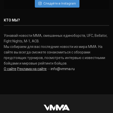
Следуйте в Instagram
Нэйт Диаз
Nate Diaz
КТО МЫ?
(20-12-0, 0)
Дональд Серроне
Узнавай новости ММА, смешанных единоборств, UFC, Bellator,
Donald Cerrone
Fight Nights, M-1, ACB.
(36-15-0, 1)
Мы собираем для вас последние новости из мира ММА. На
сайте вы всегда сможете ознакомиться с обзорами
Исраэль Адесанья
предстоящих турниров, посмотреть интервью с известными
Israel Adesanya
бойцами и мировые рейтинги бойцов.
(19-0-0, 0)
О сайте
Реклама на сайте
--
info@vmma.ru