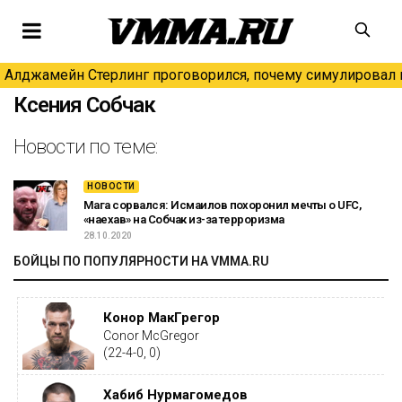
Алджамейн Стерлинг проговорился, почему симулировал н
Ксения Собчак
Новости по теме:
НОВОСТИ
Мага сорвался: Исмаилов похоронил мечты о UFC,
«наехав» на Собчак из-за терроризма
28.10.2020
БОЙЦЫ ПО ПОПУЛЯРНОСТИ НА VMMA.RU
Конор МакГрегор
Conor McGregor
(22-4-0, 0)
Хабиб Нурмагомедов