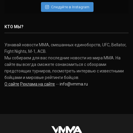
(22-2-0, 1)
Следуйте в Instagram
Нэйт Диаз
Nate Diaz
КТО МЫ?
(20-12-0, 0)
Дональд Серроне
Узнавай новости ММА, смешанных единоборств, UFC, Bellator,
Donald Cerrone
Fight Nights, M-1, ACB.
(36-15-0, 1)
Мы собираем для вас последние новости из мира ММА. На
сайте вы всегда сможете ознакомиться с обзорами
Исраэль Адесанья
предстоящих турниров, посмотреть интервью с известными
Israel Adesanya
бойцами и мировые рейтинги бойцов.
(19-0-0, 0)
О сайте
Реклама на сайте
--
info@vmma.ru