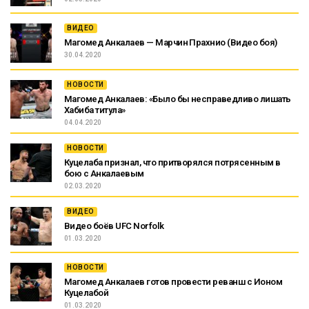
ВИДЕО
Магомед Анкалаев — Марчин Прахнио (Видео боя)
30.04.2020
НОВОСТИ
Магомед Анкалаев: «Было бы несправедливо лишать
Хабиба титула»
04.04.2020
НОВОСТИ
Куцелаба признал, что притворялся потрясенным в
бою с Анкалаевым
02.03.2020
ВИДЕО
Видео боёв UFC Norfolk
01.03.2020
НОВОСТИ
Магомед Анкалаев готов провести реванш с Ионом
Куцелабой
01.03.2020