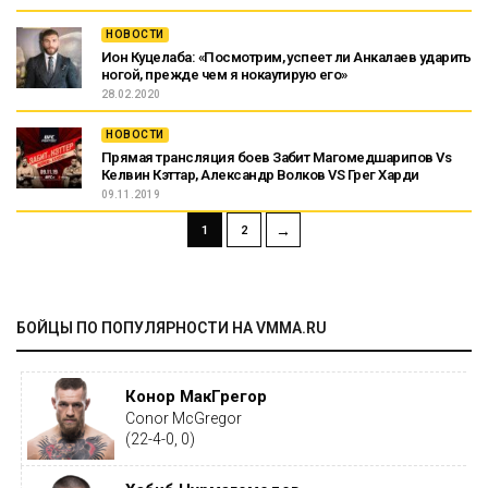
НОВОСТИ
Ион Куцелаба: «Посмотрим, успеет ли Анкалаев ударить
ногой, прежде чем я нокаутирую его»
28.02.2020
НОВОСТИ
Прямая трансляция боев Забит Магомедшарипов Vs
Келвин Кэттар, Александр Волков VS Грег Харди
09.11.2019
→
1
2
БОЙЦЫ ПО ПОПУЛЯРНОСТИ НА VMMA.RU
Конор МакГрегор
Conor McGregor
(22-4-0, 0)