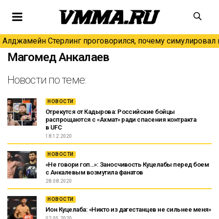
Алджамейн Стерлинг проговорился, почему симулировал н
Магомед Анкалаев
Новости по теме:
НОВОСТИ
Отрекутся от Кадырова: Российские бойцы
распрощаются с «Ахмат» ради спасения контракта
в UFC
18.12.2020
НОВОСТИ
«Не говори гоп…»: Заносчивость Куцелабы перед боем
с Анкалевым возмутила фанатов
28.08.2020
НОВОСТИ
Ион Куцелаба: «Никто из дагестанцев не сильнее меня»
02.05.2020