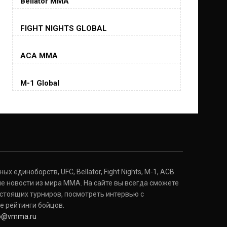
Bellator MMA
Хорхе Масвидаль
FIGHT NIGHTS GLOBAL
Jorge Masvidal
(35-14-0, 0)
ACA MMA
Колби Ковингтон
Colby Covington
M-1 Global
(15-2-, 0)
Майкл Биспинг
Michael Bisping
(30-9-0, 1)
Дэниель Кормье
Daniel Cormier
(22-2-0, 1)
 единоборств, UFC, Bellator, Fight Nights, M-1, ACB.
е новости из мира ММА. На сайте вы всегда сможете
стоящих турниров, посмотреть интервью с
Нэйт Диаз
Nate Diaz
е рейтинги бойцов.
(20-12-0, 0)
fo@vmma.ru