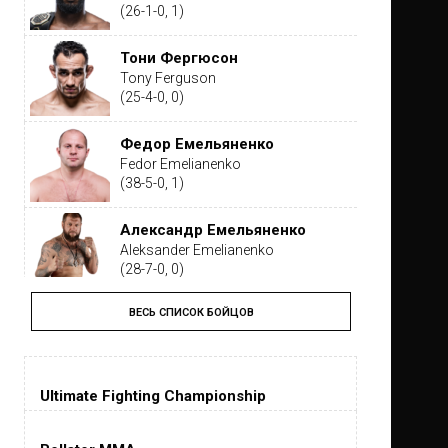
(26-1-0, 1)
Тони Фергюсон
Tony Ferguson
(25-4-0, 0)
Федор Емельяненко
Fedor Emelianenko
(38-5-0, 1)
Александр Емельяненко
Aleksander Emelianenko
(28-7-0, 0)
ВЕСЬ СПИСОК БОЙЦОВ
Тайрон Вудли
Tyron Woodley
(19-5-1, 0)
Ultimate Fighting Championship
Дастин Порье
Dustin Poirier
(26-6-0, 1)