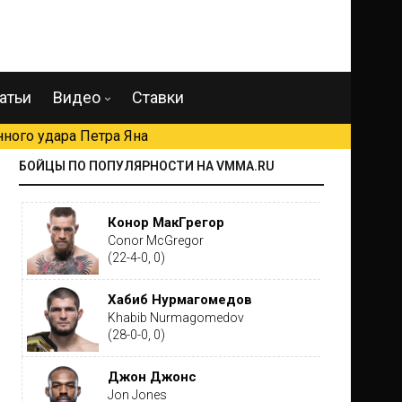
атьи
Видео
Ставки
ного удара Петра Яна
БОЙЦЫ ПО ПОПУЛЯРНОСТИ НА VMMA.RU
Конор МакГрегор
Conor McGregor
(22-4-0, 0)
Хабиб Нурмагомедов
Khabib Nurmagomedov
(28-0-0, 0)
Джон Джонс
Jon Jones