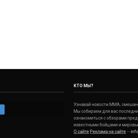
КТО МЫ?
Узнавай новости ММА, смешанных
m
Мы собираем для вас последни
ознакомиться с обзорами пред
известными бойцами и мировы
О сайте
Реклама на сайте
--
in