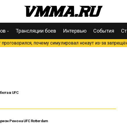
цов
Трансляции боев
Интервью
События
Ст
проговорился, почему симулировал нокаут из-за запрещён
бюта в UFC
арион Рено на UFC Rotterdam