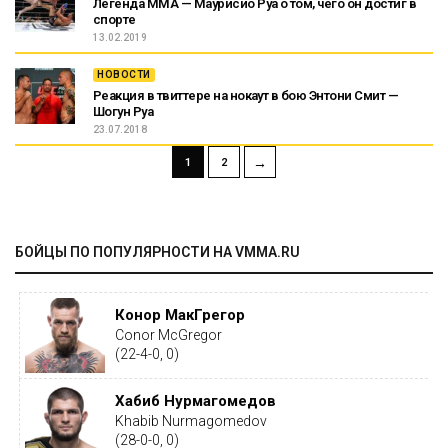
Легенда ММА — Маурисио Руа о том, чего он достиг в
спорте
13.02.2019
НОВОСТИ
Реакция в твиттере на нокаут в бою Энтони Смит —
Шогун Руа
23.07.2018
→
1
2
БОЙЦЫ ПО ПОПУЛЯРНОСТИ НА VMMA.RU
Конор МакГрегор
Conor McGregor
(22-4-0, 0)
Хабиб Нурмагомедов
Khabib Nurmagomedov
(28-0-0, 0)