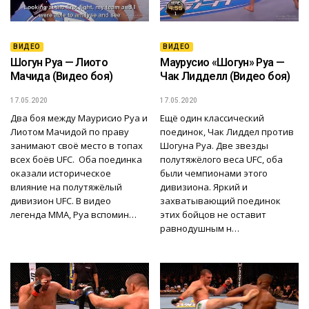
ВИДЕО
ВИДЕО
Шогун Руа — Лиото
Маурусио «Шогун» Руа —
Мачида (Видео боя)
Чак Лидделл (Видео боя)
17.05.2020
17.05.2020
Два боя между Маурисио Руа и
Ещё один классический
Лиотом Мачидой по праву
поединок, Чак Лиддел против
занимают своё место в топах
Шогуна Руа. Две звезды
всех боёв UFC. Оба поединка
полутяжёлого веса UFC, оба
оказали историческое
были чемпионами этого
влияние на полутяжёлый
дивизиона. Яркий и
дивизион UFC. В видео
захватывающий поединок
легенда ММА, Руа вспомин…
этих бойцов не оставит
равнодушным н…