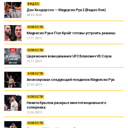
ВИДЕО
Дэн Хендерсон — Маурусио Руа 2 (Видео боя)
28.04.2020
НОВОСТИ
Маурисио Руа и Пол Крэйг готовы устроить реванш
17.11.2019
НОВОСТИ
Церемония взвешивания UFC Блахович VS Соуза
15.11.2019
НОВОСТИ
Анонсирован следующий поединок Маурисио Руа
27.09.2019
НОВОСТИ
Никита Крылов раскрыл имя потенциального
соперника
13.06.2019
НОВОСТИ