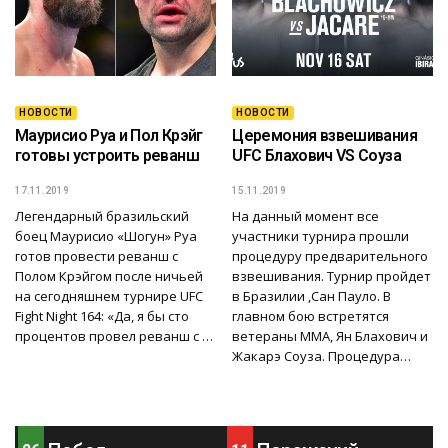
НОВОСТИ
НОВОСТИ
Маурисио Руа и Пол Крэйг
Церемония взвешивания
готовы устроить реванш
UFC Блахович VS Соуза
17.11.2019
15.11.2019
Легендарный бразильский
На данный момент все
боец Маурисио «Шогун» Руа
участники турнира прошли
готов провести реванш с
процедуру предварительного
Полом Крэйгом после ничьей
взвешивания. Турнир пройдет
на сегодняшнем турнире UFC
в Бразилии ,Сан Пауло. В
Fight Night 164: «Да, я бы сто
главном бою встретятся
процентов провел реванш с …
ветераны ММА, Ян Блахович и
Жакарэ Соуза. Процедура…