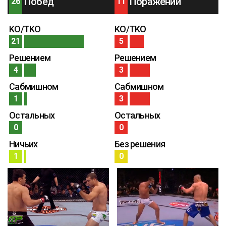
Побед
Поражений
26
11
KO/TKO
KO/TKO
21
5
Решением
Решением
4
3
Сабмишном
Сабмишном
1
3
Остальных
Остальных
0
0
Ничьих
Без решения
1
0