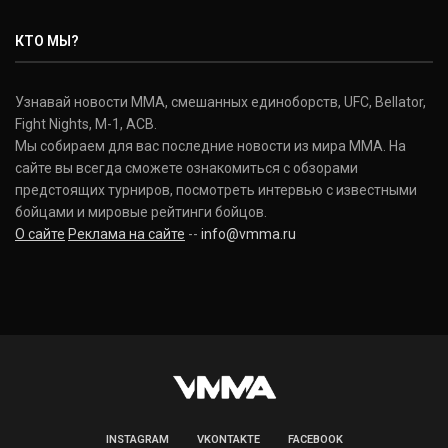
Нэйт Диаз
Nate Diaz
КТО МЫ?
(20-12-0, 0)
Дональд Серроне
Узнавай новости ММА, смешанных единоборств, UFC, Bellator,
Donald Cerrone
Fight Nights, M-1, ACB.
(36-15-0, 1)
Мы собираем для вас последние новости из мира ММА. На
сайте вы всегда сможете ознакомиться с обзорами
Исраэль Адесанья
предстоящих турниров, посмотреть интервью с известными
Israel Adesanya
бойцами и мировые рейтинги бойцов.
(19-0-0, 0)
О сайте
Реклама на сайте
--
info@vmma.ru
INSTAGRAM
VKONTAKTE
FACEBOOK