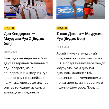
ВИДЕО
ВИДЕО
Дэн Хендерсон —
Джон Джонс — Маурусио
Маурусио Руа 2 (Видео
Руа (Видео боя)
боя)
28.04.2020
28.04.2020
Яркий и уже легендарный
Еще один легендарный бой
поединок за титул чемпиона
двух ветеранов смешанных
UFC в полутяжелом весе между
единоборств, Дэна
Маурусио Руа и Джоном
Хендерсона и «Шогуна» Руа.
Джонсом. Джонс в этом
Реванш двух опаснейших
поединке стал чемпионом и
полутяжеловесов до сих пор
начал свое доминирование в
считается одним из самых
полутяжелом весе. Предл…
зрелищных поединков …