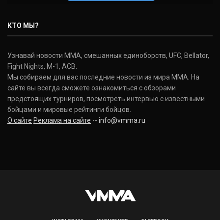
Нэйт Диаз
Nate Diaz
КТО МЫ?
(20-12-0, 0)
Дональд Серроне
Узнавай новости ММА, смешанных единоборств, UFC, Bellator,
Donald Cerrone
Fight Nights, M-1, ACB.
(36-15-0, 1)
Мы собираем для вас последние новости из мира ММА. На
сайте вы всегда сможете ознакомиться с обзорами
Исраэль Адесанья
предстоящих турниров, посмотреть интервью с известными
Israel Adesanya
бойцами и мировые рейтинги бойцов.
(19-0-0, 0)
О сайте
Реклама на сайте
--
info@vmma.ru