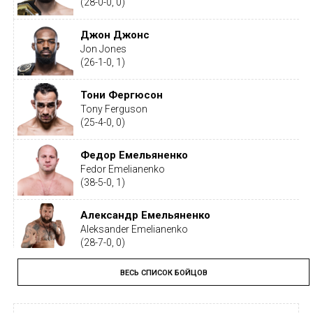
(28-0-0, 0)
Джон Джонс
Jon Jones
(26-1-0, 1)
Тони Фергюсон
Tony Ferguson
(25-4-0, 0)
Федор Емельяненко
Fedor Emelianenko
(38-5-0, 1)
Александр Емельяненко
Aleksander Emelianenko
(28-7-0, 0)
ВЕСЬ СПИСОК БОЙЦОВ
Тайрон Вудли
Tyron Woodley
(19-5-1, 0)