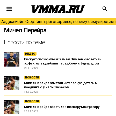
Алджамейн Стерлинг проговорился, почему симулировал н
Мичел Перейра
Новости по теме:
ВИДЕО
Рискует опозориться: Хамзат Чимаев «засветил»
эффектные кульбиты перед боем с Эдвардсом
26.11.2020
НОВОСТИ
Мичел Перейра отметил интересную деталь в
поединке с Диего Санчесом
18.02.2020
НОВОСТИ
Мичел Перейра обратился к Конору Макгрегору
16.02.2020