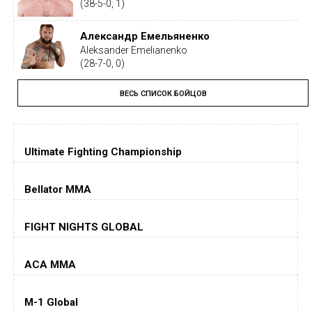
(38-5-0, 1)
Александр Емельяненко
Aleksander Emelianenko
(28-7-0, 0)
ВЕСЬ СПИСОК БОЙЦОВ
Тайрон Вудли
Tyron Woodley
(19-5-1, 0)
Ultimate Fighting Championship
Дастин Порье
Dustin Poirier
(26-6-0, 1)
Bellator MMA
Хорхе Масвидаль
FIGHT NIGHTS GLOBAL
Jorge Masvidal
(35-14-0, 0)
ACA MMA
Колби Ковингтон
Colby Covington
M-1 Global
(15-2-, 0)