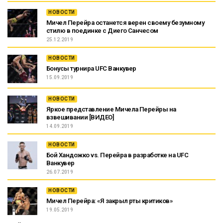
НОВОСТИ
Мичел Перейра останется верен своему безумному
стилю в поединке с Диего Санчесом
25.12.2019
НОВОСТИ
Бонусы турнира UFC Ванкувер
15.09.2019
НОВОСТИ
Яркое представление Мичела Перейры на
взвешивании [ВИДЕО]
14.09.2019
НОВОСТИ
Бой Хандожко vs. Перейра в разработке на UFC
Ванкувер
26.07.2019
НОВОСТИ
Мичел Перейра: «Я закрыл рты критиков»
19.05.2019