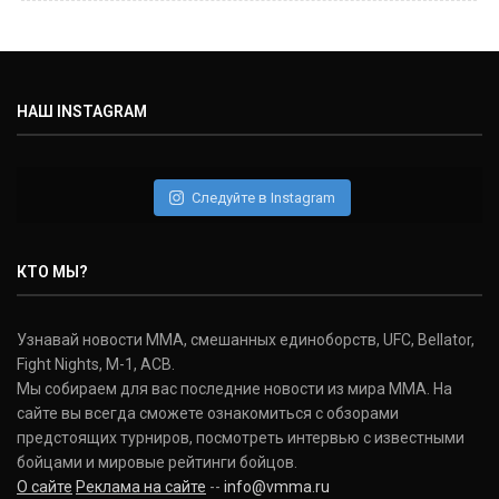
Майкл Биспинг
Michael Bisping
(30-9-0, 1)
НАШ INSTAGRAM
Дэниель Кормье
Daniel Cormier
(22-2-0, 1)
Следуйте в Instagram
Нэйт Диаз
Nate Diaz
КТО МЫ?
(20-12-0, 0)
Дональд Серроне
Узнавай новости ММА, смешанных единоборств, UFC, Bellator,
Donald Cerrone
Fight Nights, M-1, ACB.
(36-15-0, 1)
Мы собираем для вас последние новости из мира ММА. На
сайте вы всегда сможете ознакомиться с обзорами
Исраэль Адесанья
предстоящих турниров, посмотреть интервью с известными
Israel Adesanya
бойцами и мировые рейтинги бойцов.
(19-0-0, 0)
О сайте
Реклама на сайте
--
info@vmma.ru