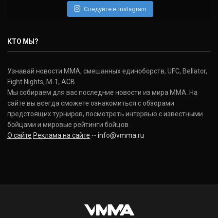
Следуйте в Instagram
Нэйт Диаз
Nate Diaz
КТО МЫ?
(20-12-0, 0)
Дональд Серроне
Узнавай новости ММА, смешанных единоборств, UFC, Bellator,
Donald Cerrone
Fight Nights, M-1, ACB.
(36-15-0, 1)
Мы собираем для вас последние новости из мира ММА. На
сайте вы всегда сможете ознакомиться с обзорами
Исраэль Адесанья
предстоящих турниров, посмотреть интервью с известными
Israel Adesanya
бойцами и мировые рейтинги бойцов.
(19-0-0, 0)
О сайте
Реклама на сайте
--
info@vmma.ru