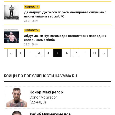
НОВОСТИ
Деметриус Джонсон прокомментировал ситуацию с
наилегчайшим весом UFC
23.01.2019
НОВОСТИ
Абдулманап Нурмагомедов назвал троих последних
соперников Хабиба
22.01.2019
…
…
←
→
1
3
4
5
6
7
11
БОЙЦЫ ПО ПОПУЛЯРНОСТИ НА VMMA.RU
Конор МакГрегор
Conor McGregor
(22-4-0, 0)
Хабиб Нурмагомедов