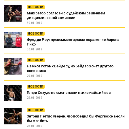
НОВОСТИ
МакГрегор согласен с судейским решением
дисциплинарной комиссии
30.01.2019
НОВОСТИ
Фредди Роуч прокомментировал поражение Аарона
Пико
30.01.2019
НОВОСТИ
Немков готов к Бейдеру, но Бейдер хочет другого
соперника
29.01.2019
НОВОСТИ
Генри Сехудо не смог спасти наилегчайший вес
29.01.2019
НОВОСТИ
Энтони Петтис уверен, что победил бы Фергюсона если
бы мог бить
23.01.2019