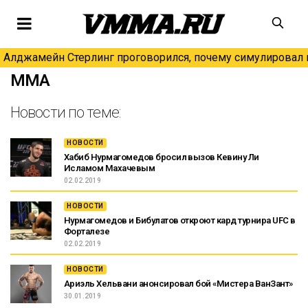
Алджамейн Стерлинг проговорился, почему симулировал н
MMA
Новости по теме:
НОВОСТИ
Хабиб Нурмагомедов бросил вызов Кевину Ли
Исламом Махачевым
02.02.2019
НОВОСТИ
Нурмагомедов и Бибулатов откроют кард турнира UFC в
Форталезе
02.02.2019
НОВОСТИ
Ариэль Хельвани анонсировал бой «Мистера ВанЗант»
30.01.2019