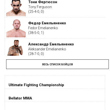
Тони Фергюсон
Tony Ferguson
(25-4-0, 0)
Федор Емельяненко
Fedor Emelianenko
(38-5-0, 1)
Александр Емельяненко
Aleksander Emelianenko
(28-7-0, 0)
ВЕСЬ СПИСОК БОЙЦОВ
Тайрон Вудли
Tyron Woodley
(19-5-1, 0)
Ultimate Fighting Championship
Дастин Порье
Dustin Poirier
(26-6-0, 1)
Bellator MMA
Хорхе Масвидаль