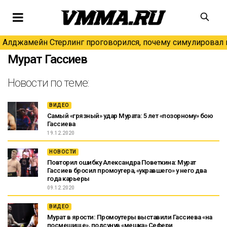
Алджамейн Стерлинг проговорился, почему симулировал н
Мурат Гассиев
Новости по теме:
ВИДЕО
Самый «грязный» удар Мурата: 5 лет «позорному» бою
Гассиева
19.12.2020
НОВОСТИ
Повторил ошибку Александра Поветкина: Мурат
Гассиев бросил промоутера, «укравшего» у него два
года карьеры
09.12.2020
ВИДЕО
Мурат в ярости: Промоутеры выставили Гассиева «на
посмешище», подсунув «мешка» Сефери