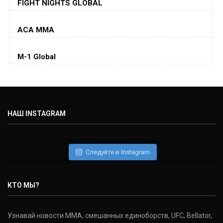
FIGHT NIGHTS GLOBAL
Jorge Masvidal
(35-14-0, 0)
ACA MMA
Колби Ковингтон
Colby Covington
M-1 Global
(15-2-, 0)
Майкл Биспинг
Michael Bisping
(30-9-0, 1)
НАШ INSTAGRAM
Дэниель Кормье
Daniel Cormier
(22-2-0, 1)
Следуйте в Instagram
Нэйт Диаз
Nate Diaz
КТО МЫ?
(20-12-0, 0)
Дональд Серроне
Узнавай новости ММА, смешанных единоборств, UFC, Bellator,
Donald Cerrone