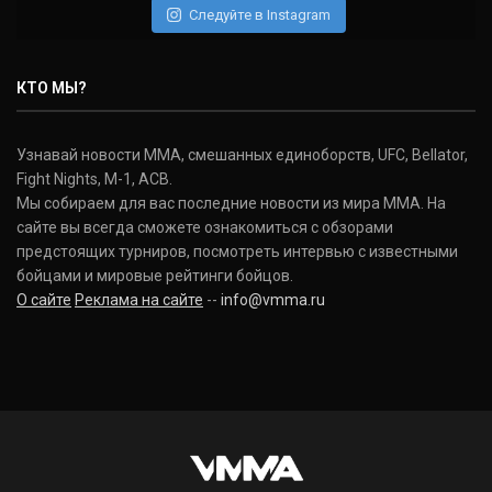
Следуйте в Instagram
Нэйт Диаз
Nate Diaz
КТО МЫ?
(20-12-0, 0)
Дональд Серроне
Узнавай новости ММА, смешанных единоборств, UFC, Bellator,
Donald Cerrone
Fight Nights, M-1, ACB.
(36-15-0, 1)
Мы собираем для вас последние новости из мира ММА. На
сайте вы всегда сможете ознакомиться с обзорами
Исраэль Адесанья
предстоящих турниров, посмотреть интервью с известными
Israel Adesanya
бойцами и мировые рейтинги бойцов.
(19-0-0, 0)
О сайте
Реклама на сайте
--
info@vmma.ru