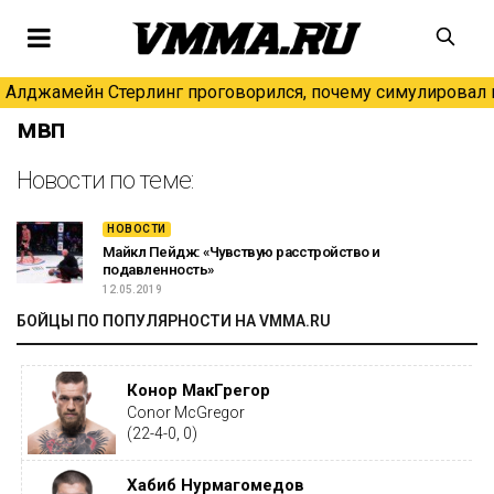
Алджамейн Стерлинг проговорился, почему симулировал н
мвп
Новости по теме:
НОВОСТИ
Майкл Пейдж: «Чувствую расстройство и
подавленность»
12.05.2019
БОЙЦЫ ПО ПОПУЛЯРНОСТИ НА VMMA.RU
Конор МакГрегор
Conor McGregor
(22-4-0, 0)
Хабиб Нурмагомедов