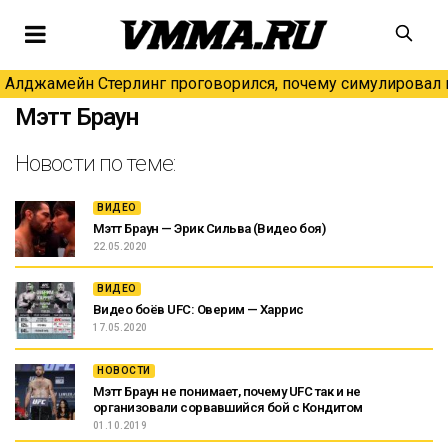
Алджамейн Стерлинг проговорился, почему симулировал н
Мэтт Браун
Новости по теме:
ВИДЕО
Мэтт Браун — Эрик Сильва (Видео боя)
22.05.2020
ВИДЕО
Видео боёв UFC: Оверим — Харрис
17.05.2020
НОВОСТИ
Мэтт Браун не понимает, почему UFC так и не
организовали сорвавшийся бой с Кондитом
01.10.2019