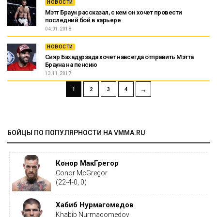
НОВОСТИ
Мэтт Браун рассказал, с кем он хочет провести
последний бой в карьере
04.01.2018
НОВОСТИ
Сияр Бахадурзада хочет навсегда отправить Мэтта
Брауна на пенсию
13.11.2017
→
1
2
3
4
БОЙЦЫ ПО ПОПУЛЯРНОСТИ НА VMMA.RU
Конор МакГрегор
Conor McGregor
(22-4-0, 0)
Хабиб Нурмагомедов
Khabib Nurmagomedov