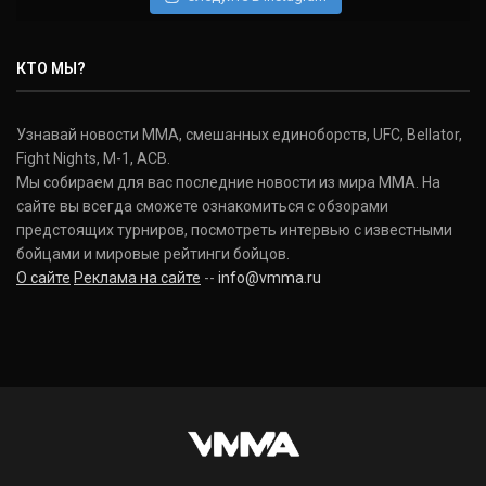
Нэйт Диаз
Nate Diaz
КТО МЫ?
(20-12-0, 0)
Дональд Серроне
Узнавай новости ММА, смешанных единоборств, UFC, Bellator,
Donald Cerrone
Fight Nights, M-1, ACB.
(36-15-0, 1)
Мы собираем для вас последние новости из мира ММА. На
сайте вы всегда сможете ознакомиться с обзорами
Исраэль Адесанья
предстоящих турниров, посмотреть интервью с известными
Israel Adesanya
бойцами и мировые рейтинги бойцов.
(19-0-0, 0)
О сайте
Реклама на сайте
--
info@vmma.ru