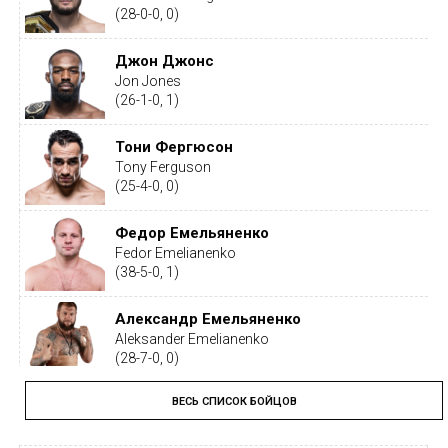
(28-0-0, 0)
Джон Джонс
Jon Jones
(26-1-0, 1)
Тони Фергюсон
Tony Ferguson
(25-4-0, 0)
Федор Емельяненко
Fedor Emelianenko
(38-5-0, 1)
Александр Емельяненко
Aleksander Emelianenko
(28-7-0, 0)
ВЕСЬ СПИСОК БОЙЦОВ
Тайрон Вудли
Tyron Woodley
(19-5-1, 0)