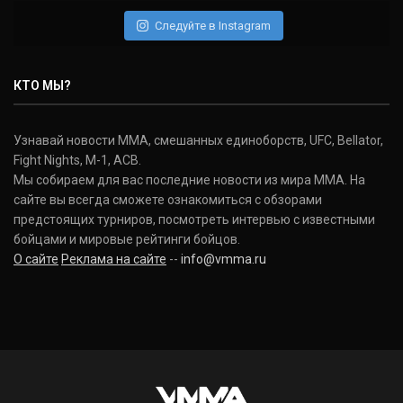
(22-2-0, 1)
Следуйте в Instagram
Нэйт Диаз
Nate Diaz
КТО МЫ?
(20-12-0, 0)
Дональд Серроне
Узнавай новости ММА, смешанных единоборств, UFC, Bellator,
Donald Cerrone
Fight Nights, M-1, ACB.
(36-15-0, 1)
Мы собираем для вас последние новости из мира ММА. На
сайте вы всегда сможете ознакомиться с обзорами
Исраэль Адесанья
предстоящих турниров, посмотреть интервью с известными
Israel Adesanya
бойцами и мировые рейтинги бойцов.
(19-0-0, 0)
О сайте
Реклама на сайте
--
info@vmma.ru