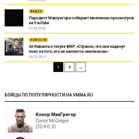
ВИДЕО
Пародист Макгрегора собирает миллионы просмотров
на YouTube
02.08.2020
НОВОСТИ
Эл Яквинта о титуле BMF: «Странно, что они наденут
пояс на того, кто не является чемпионом»
04.10.2019
→
1
2
БОЙЦЫ ПО ПОПУЛЯРНОСТИ НА VMMA.RU
Конор МакГрегор
Conor McGregor
(22-4-0, 0)