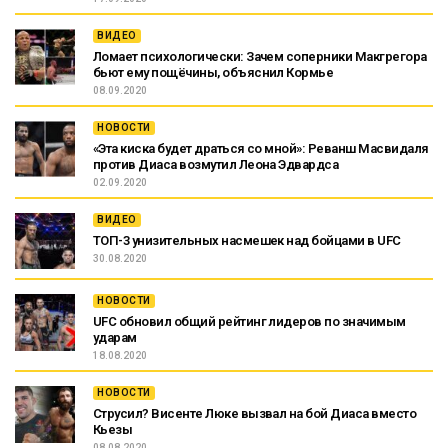
ВИДЕО
Ломает психологически: Зачем соперники Макгрегора
бьют ему пощёчины, объяснил Кормье
08.09.2020
НОВОСТИ
«Эта киска будет драться со мной»: Реванш Масвидаля
против Диаса возмутил Леона Эдвардса
02.09.2020
ВИДЕО
ТОП-3 унизительных насмешек над бойцами в UFC
30.08.2020
НОВОСТИ
UFC обновил общий рейтинг лидеров по значимым
ударам
18.08.2020
НОВОСТИ
Струсил? Висенте Люке вызвал на бой Диаса вместо
Кьезы
08.08.2020