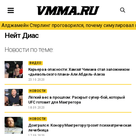
Алджамейн Стерлинг проговорился, почему симулировал н
Нейт Диас
Новости по теме:
ВИДЕО
Карьера в опасности: Хамзат Чимаев стал заложником
«дьявольского плана» Али Абдель-Азиза
23.10.2020
НОВОСТИ
Лёгкий вес в прошлом: Раскрыт супер-бой, который
UFC готовит для Макгрегора
18.09.2020
НОВОСТИ
Доигрался: Конору Макгрегору грозит психиатрическая
лечебница
17.09.2020