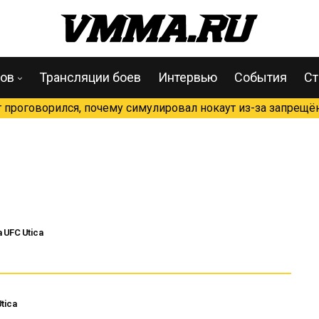
цов
Трансляции боев
Интервью
События
Ст
проговорился, почему симулировал нокаут из-за запрещён
UFC Utica
tica