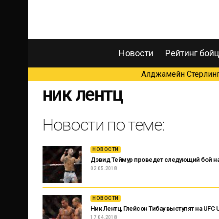
Новости
Рейтинг бой
Алджамейн Стерлинг 
ник лентц
Новости по теме:
НОВОСТИ
Дэвид Теймур проведет следующий бой на 
02.05.2018
НОВОСТИ
Ник Лентц, Глейсон Тибау выступят на UFC U
17.04.2018