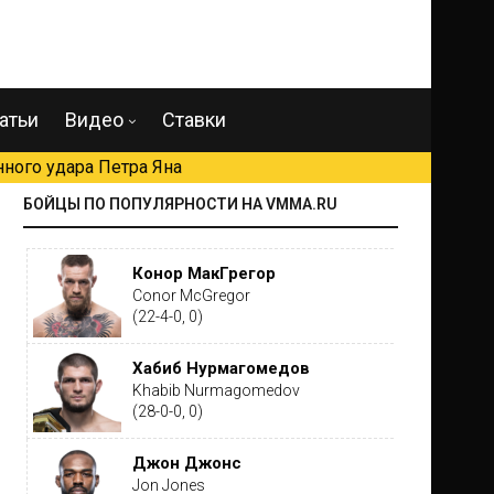
атьи
Видео
Ставки
ного удара Петра Яна
БОЙЦЫ ПО ПОПУЛЯРНОСТИ НА VMMA.RU
Конор МакГрегор
Conor McGregor
(22-4-0, 0)
Хабиб Нурмагомедов
Khabib Nurmagomedov
(28-0-0, 0)
Джон Джонс
Jon Jones