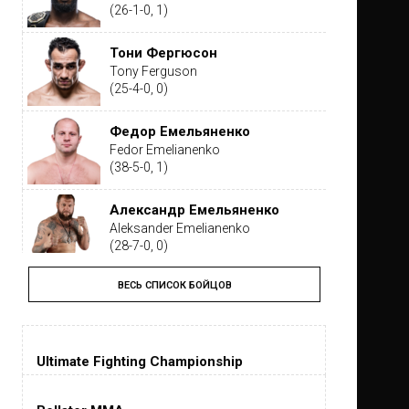
(26-1-0, 1)
Тони Фергюсон
Tony Ferguson
(25-4-0, 0)
Федор Емельяненко
Fedor Emelianenko
(38-5-0, 1)
Александр Емельяненко
Aleksander Emelianenko
(28-7-0, 0)
ВЕСЬ СПИСОК БОЙЦОВ
Тайрон Вудли
Tyron Woodley
(19-5-1, 0)
Ultimate Fighting Championship
Дастин Порье
Dustin Poirier
(26-6-0, 1)