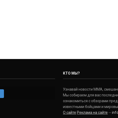
КТО МЫ?
Узнавай новости ММА, смешанных
m
Мы собираем для вас последни
ознакомиться с обзорами пред
известными бойцами и мировы
О сайте
Реклама на сайте
--
in