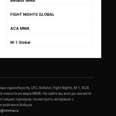
Bellator MMA
Хорхе Масвидаль
FIGHT NIGHTS GLOBAL
Jorge Masvidal
(35-14-0, 0)
ACA MMA
Колби Ковингтон
Colby Covington
M-1 Global
(15-2-, 0)
Майкл Биспинг
Michael Bisping
(30-9-0, 1)
Дэниель Кормье
Daniel Cormier
(22-2-0, 1)
 единоборств, UFC, Bellator, Fight Nights, M-1, ACB.
е новости из мира ММА. На сайте вы всегда сможете
стоящих турниров, посмотреть интервью с
Нэйт Диаз
Nate Diaz
е рейтинги бойцов.
(20-12-0, 0)
fo@vmma.ru