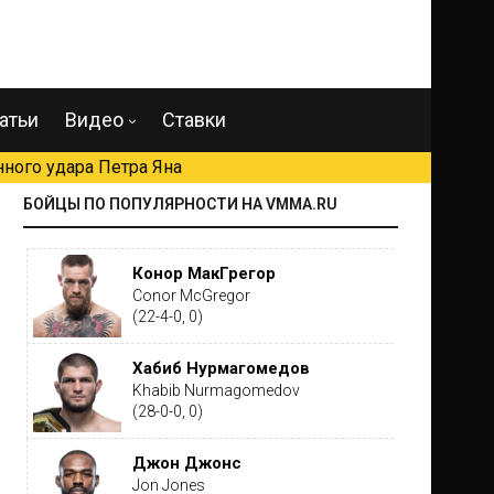
атьи
Видео
Ставки
ного удара Петра Яна
БОЙЦЫ ПО ПОПУЛЯРНОСТИ НА VMMA.RU
Конор МакГрегор
Conor McGregor
(22-4-0, 0)
Хабиб Нурмагомедов
Khabib Nurmagomedov
(28-0-0, 0)
Джон Джонс
Jon Jones