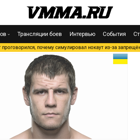
цов
Трансляции боев
Интервью
События
Ст
проговорился, почему симулировал нокаут из-за запрещён