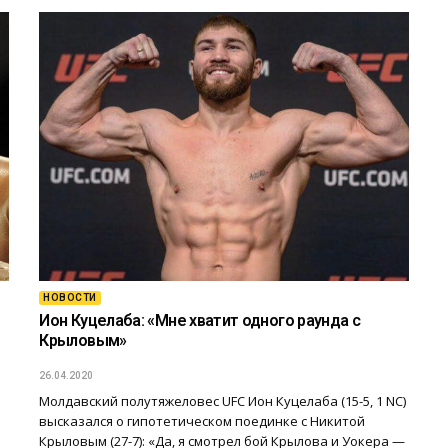
НОВОСТИ
Ион Куцелаба: «Мне хватит одного раунда с
Крыловым»
26.04.2020
Молдавский полутяжеловес UFC Ион Куцелаба (15-5, 1 NC)
высказался о гипотетическом поединке с Никитой
Крыловым (27-7): «Да, я смотрел бой Крылова и Уокера —