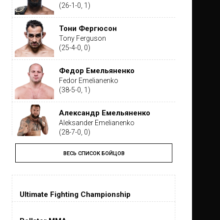
(26-1-0, 1)
Тони Фергюсон
Tony Ferguson
(25-4-0, 0)
Федор Емельяненко
Fedor Emelianenko
(38-5-0, 1)
Александр Емельяненко
Aleksander Emelianenko
(28-7-0, 0)
ВЕСЬ СПИСОК БОЙЦОВ
Тайрон Вудли
Tyron Woodley
(19-5-1, 0)
Ultimate Fighting Championship
Дастин Порье
Dustin Poirier
(26-6-0, 1)