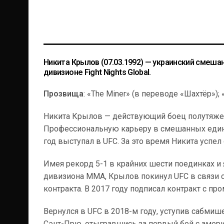
Никита Крылов
(07.03.1992) — украинский смеш
дивизионе Fight Nights Global.
Прозвища
: «The Miner» (в переводе «Шахтёр»); 
Никита Крылов — действующий боец полутяжелог
Профессиональную карьеру в смешанных единоб
год выступал в UFC. За это время Никита успел
Имея рекорд 5-1 в крайних шести поединках и
дивизиона ММА, Крылов покинул UFC в связи с 
контракта. В 2017 году подписал контракт с про
Вернулся в UFC в 2018-м году, уступив сабм
Сэнт-Прю, отыгравшись за первый бой с амер