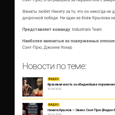
Фанаты любят Никиту за то, что он никогда не 
досрочной победе. Ни один из боёв Крылова н
Представляет команду
: Industrials Team.
Наиболее именитые из поверженных оппоне
Сэнт-Прю, Джонни Уокер.
Новости по теме:
ВИДЕО
Красивая месть за обиднейшее поражение
20.08.2020
ВИДЕО
Никита Крылов — Овинс Сент Прю (Видео б
28.04.2020