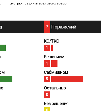
…
смотрю поединки всех своих возмо…
д
Поражений
7
KO/TKO
1
м
Решением
1
ом
Сабмишном
5
ых
Остальных
0
Без решения
0