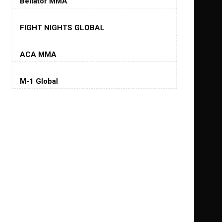
Bellator MMA
Хорхе Масвидаль
FIGHT NIGHTS GLOBAL
Jorge Masvidal
(35-14-0, 0)
ACA MMA
Колби Ковингтон
Colby Covington
M-1 Global
(15-2-, 0)
Майкл Биспинг
Michael Bisping
(30-9-0, 1)
Дэниель Кормье
Daniel Cormier
(22-2-0, 1)
Нэйт Диаз
Nate Diaz
(20-12-0, 0)