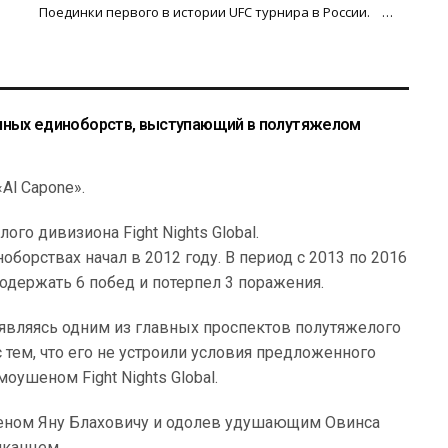
Поединки первого в истории UFC турнира в России. …
анных единоборств, выступающий в полутяжелом
«Al Capone».
о дивизиона Fight Nights Global.
орствах начал в 2012 году. В период с 2013 по 2016
 одержать 6 побед и потерпел 3 поражения.
 являясь одним из главных проспектов полутяжелого
тем, что его не устроили условия предложенного
моушеном Fight Nights Global.
ишеном Яну Блаховичу и одолев удушающим Овинса
иканцем.