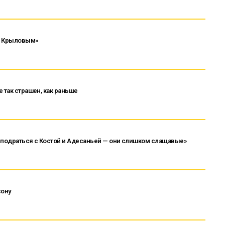
 с Крыловым»
 так страшен, как раньше
ы подраться с Костой и Адесаньей — они слишком слащавые»
сону