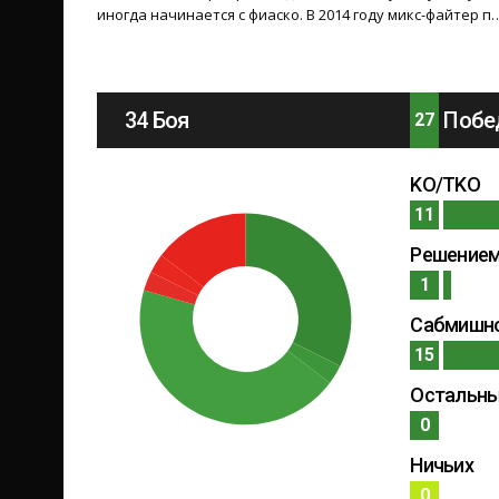
иногда начинается с фиаско. В 2014 году микс-файтер п
34 Боя
Побе
27
KO/TKO
11
Решение
1
Сабмишн
15
Остальн
0
Ничьих
0