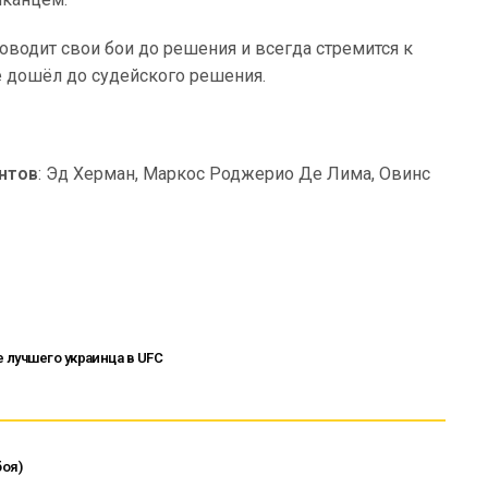
доводит свои бои до решения и всегда стремится к
е дошёл до судейского решения.
нтов
: Эд Херман, Маркос Роджерио Де Лима, Овинс
 лучшего украинца в UFC
оя)