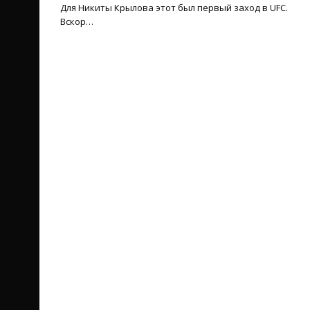
Для Никиты Крылова этот был первый заход в UFC.
Вскор…