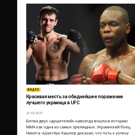
ВИДЕО
Красивая месть за обиднейшее поражение
лучшего украинца в UFC
20.08.2020
Битва двух «душителей» навсегда вошла в историю
ММА как одна из самых зрелищных. Украинский боец
Никита «Шахтёр» Крылов доказал, что путь к успеху