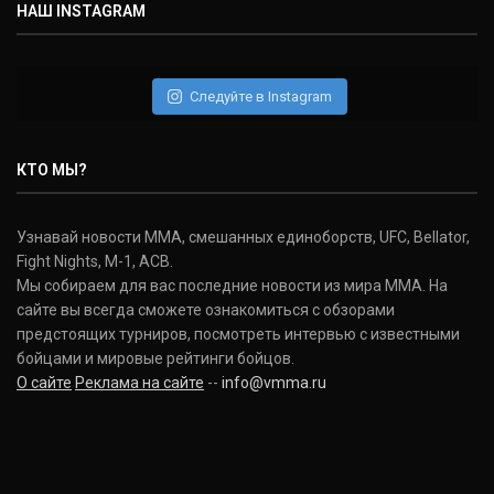
НАШ INSTAGRAM
Дэниель Кормье
Daniel Cormier
(22-2-0, 1)
Следуйте в Instagram
Нэйт Диаз
Nate Diaz
КТО МЫ?
(20-12-0, 0)
Дональд Серроне
Узнавай новости ММА, смешанных единоборств, UFC, Bellator,
Donald Cerrone
Fight Nights, M-1, ACB.
(36-15-0, 1)
Мы собираем для вас последние новости из мира ММА. На
сайте вы всегда сможете ознакомиться с обзорами
Исраэль Адесанья
предстоящих турниров, посмотреть интервью с известными
Israel Adesanya
бойцами и мировые рейтинги бойцов.
(19-0-0, 0)
О сайте
Реклама на сайте
--
info@vmma.ru