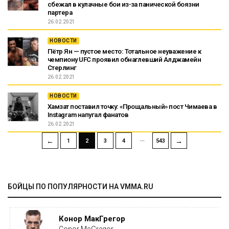
сбежал в кулачные бои из-за панической боязни
партера
26.02.2021
НОВОСТИ
Пётр Ян — пустое место: Тотальное неуважение к
чемпиону UFC проявил обнаглевший Алджамейн
Стерлинг
26.02.2021
НОВОСТИ
Хамзат поставил точку: «Прощальный» пост Чимаева в
Instagram напугал фанатов
26.02.2021
…
←
→
1
2
3
4
543
БОЙЦЫ ПО ПОПУЛЯРНОСТИ НА VMMA.RU
Конор МакГрегор