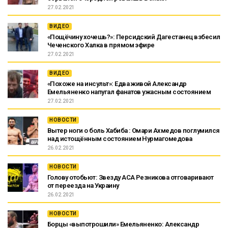
27.02.2021
ВИДЕО
«Пощёчину хочешь?»: Персидский Дагестанец взбесил
Чеченского Халка в прямом эфире
27.02.2021
ВИДЕО
«Похоже на инсульт»: Едва живой Александр
Емельяненко напугал фанатов ужасным состоянием
27.02.2021
НОВОСТИ
Вытер ноги о боль Хабиба : Омари Ахмедов поглумился
над истощённым состоянием Нурмагомедова
26.02.2021
НОВОСТИ
Голову отобьют: Звезду ACA Резникова отговаривают
от переезда на Украину
26.02.2021
НОВОСТИ
Борцы «выпотрошили» Емельяненко: Александр