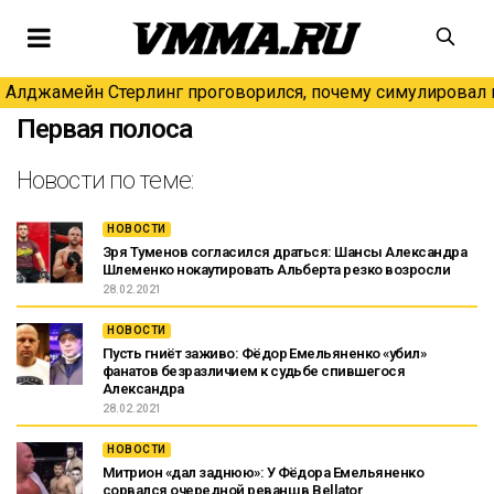
Алджамейн Стерлинг проговорился, почему симулировал н
Первая полоса
Новости по теме:
НОВОСТИ
Зря Туменов согласился драться: Шансы Александра
Шлеменко нокаутировать Альберта резко возросли
28.02.2021
НОВОСТИ
Пусть гниёт заживо: Фёдор Емельяненко «убил»
фанатов безразличием к судьбе спившегося
Александра
28.02.2021
НОВОСТИ
Митрион «дал заднюю»: У Фёдора Емельяненко
сорвался очередной реванш в Bellator