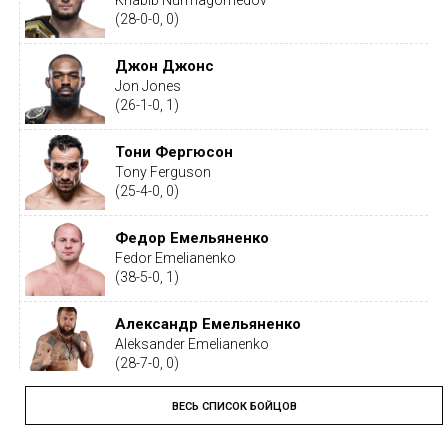
Khabib Nurmagomedov
(28-0-0, 0)
Джон Джонс
Jon Jones
(26-1-0, 1)
Тони Фергюсон
Tony Ferguson
(25-4-0, 0)
Федор Емельяненко
Fedor Emelianenko
(38-5-0, 1)
Александр Емельяненко
Aleksander Emelianenko
(28-7-0, 0)
ВЕСЬ СПИСОК БОЙЦОВ
Тайрон Вудли
Tyron Woodley