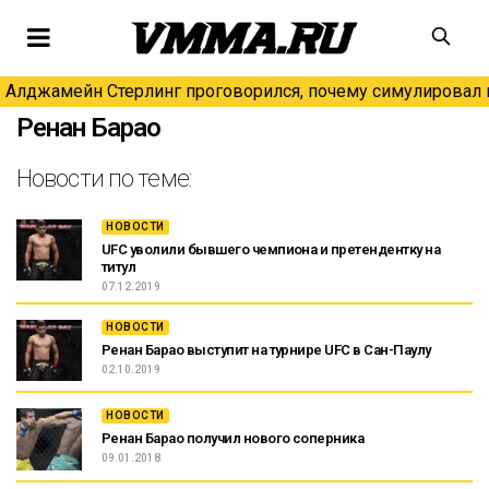
Алджамейн Стерлинг проговорился, почему симулировал н
Ренан Барао
Новости по теме:
НОВОСТИ
UFC уволили бывшего чемпиона и претендентку на
титул
07.12.2019
НОВОСТИ
Ренан Барао выступит на турнире UFC в Сан-Паулу
02.10.2019
НОВОСТИ
Ренан Барао получил нового соперника
09.01.2018