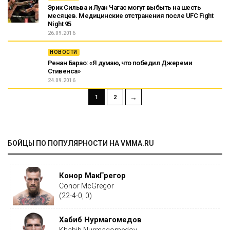
Эрик Сильва и Луан Чагас могут выбыть на шесть
месяцев. Медицинские отстранения после UFC Fight
Night 95
26.09.2016
НОВОСТИ
Ренан Барао: «Я думаю, что победил Джереми
Стивенса»
24.09.2016
→
1
2
БОЙЦЫ ПО ПОПУЛЯРНОСТИ НА VMMA.RU
Конор МакГрегор
Conor McGregor
(22-4-0, 0)
Хабиб Нурмагомедов