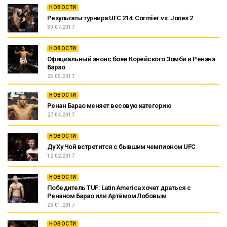
НОВОСТИ
Результаты турнира UFC 214: Cormier vs. Jones 2
30.07.2017
НОВОСТИ
Официальный анонс боев Корейского Зомби и Ренана
Барао
25.05.2017
НОВОСТИ
Ренан Барао меняет весовую категорию
27.04.2017
НОВОСТИ
Ду Ху Чой встретится с бывшим чемпионом UFC
12.02.2017
НОВОСТИ
Победитель TUF: Latin America хочет драться с
Ренаном Барао или Артёмом Лобовым
26.01.2017
НОВОСТИ