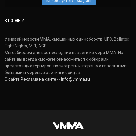
Следуйте в Instagram
Нэйт Диаз
Nate Diaz
КТО МЫ?
(20-12-0, 0)
Дональд Серроне
Узнавай новости ММА, смешанных единоборств, UFC, Bellator,
Donald Cerrone
Fight Nights, M-1, ACB.
(36-15-0, 1)
Мы собираем для вас последние новости из мира ММА. На
сайте вы всегда сможете ознакомиться с обзорами
Исраэль Адесанья
предстоящих турниров, посмотреть интервью с известными
Israel Adesanya
бойцами и мировые рейтинги бойцов.
(19-0-0, 0)
О сайте
Реклама на сайте
--
info@vmma.ru