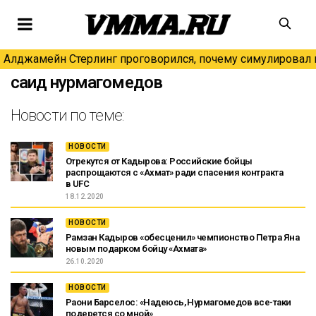
Алджамейн Стерлинг проговорился, почему симулировал н
саид нурмагомедов
Новости по теме:
НОВОСТИ
Отрекутся от Кадырова: Российские бойцы
распрощаются с «Ахмат» ради спасения контракта
в UFC
18.12.2020
НОВОСТИ
Рамзан Кадыров «обесценил» чемпионство Петра Яна
новым подарком бойцу «Ахмата»
26.10.2020
НОВОСТИ
Раони Барселос: «Надеюсь, Нурмагомедов все-таки
подерется со мной»