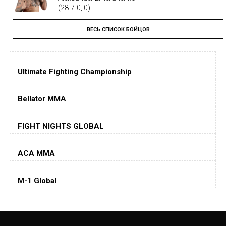
(28-7-0, 0)
ВЕСЬ СПИСОК БОЙЦОВ
Тайрон Вудли
Tyron Woodley
(19-5-1, 0)
Ultimate Fighting Championship
Дастин Порье
Dustin Poirier
(26-6-0, 1)
Bellator MMA
Хорхе Масвидаль
FIGHT NIGHTS GLOBAL
Jorge Masvidal
(35-14-0, 0)
ACA MMA
Колби Ковингтон
Colby Covington
M-1 Global
(15-2-, 0)
Майкл Биспинг
Michael Bisping
(30-9-0, 1)