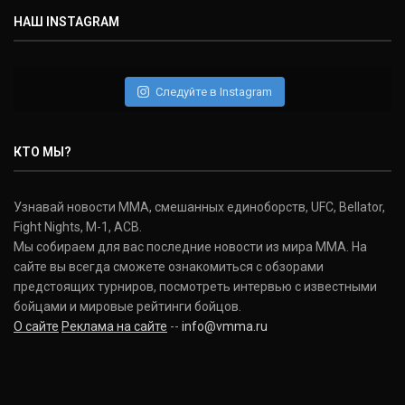
НАШ INSTAGRAM
Дэниель Кормье
Daniel Cormier
(22-2-0, 1)
Следуйте в Instagram
Нэйт Диаз
Nate Diaz
КТО МЫ?
(20-12-0, 0)
Дональд Серроне
Узнавай новости ММА, смешанных единоборств, UFC, Bellator,
Donald Cerrone
Fight Nights, M-1, ACB.
(36-15-0, 1)
Мы собираем для вас последние новости из мира ММА. На
сайте вы всегда сможете ознакомиться с обзорами
Исраэль Адесанья
предстоящих турниров, посмотреть интервью с известными
Israel Adesanya
бойцами и мировые рейтинги бойцов.
(19-0-0, 0)
О сайте
Реклама на сайте
--
info@vmma.ru