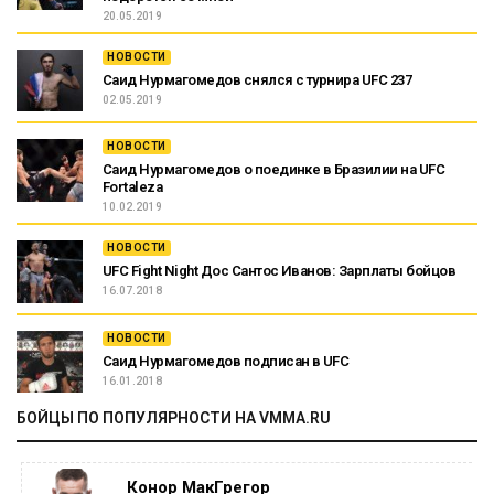
20.05.2019
НОВОСТИ
Саид Нурмагомедов снялся с турнира UFC 237
02.05.2019
НОВОСТИ
Саид Нурмагомедов о поединке в Бразилии на UFC
Fortaleza
10.02.2019
НОВОСТИ
UFC Fight Night Дос Сантос Иванов: Зарплаты бойцов
16.07.2018
НОВОСТИ
Саид Нурмагомедов подписан в UFC
16.01.2018
БОЙЦЫ ПО ПОПУЛЯРНОСТИ НА VMMA.RU
Конор МакГрегор