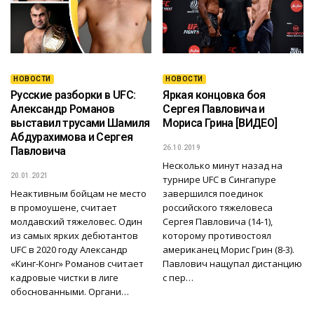
НОВОСТИ
НОВОСТИ
Русские разборки в UFC:
Яркая концовка боя
Александр Романов
Сергея Павловича и
выставил трусами Шамиля
Мориса Грина [ВИДЕО]
Абдурахимова и Сергея
26.10.2019
Павловича
Несколько минут назад на
20.01.2021
турнире UFC в Сингапуре
Неактивным бойцам не место
завершился поединок
в промоушене, считает
российского тяжеловеса
молдавский тяжеловес. Один
Сергея Павловича (14-1),
из самых ярких дебютантов
которому противостоял
UFC в 2020 году Александр
американец Морис Грин (8-3).
«Кинг-Конг» Романов считает
Павлович нащупал дистанцию
кадровые чистки в лиге
с пер…
обоснованными. Органи…