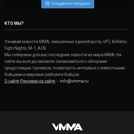
Следуйте в Instagram
Нэйт Диаз
Nate Diaz
КТО МЫ?
(20-12-0, 0)
Дональд Серроне
Узнавай новости ММА, смешанных единоборств, UFC, Bellator,
Donald Cerrone
Fight Nights, M-1, ACB.
(36-15-0, 1)
Мы собираем для вас последние новости из мира ММА. На
сайте вы всегда сможете ознакомиться с обзорами
Исраэль Адесанья
предстоящих турниров, посмотреть интервью с известными
Israel Adesanya
бойцами и мировые рейтинги бойцов.
(19-0-0, 0)
О сайте
Реклама на сайте
--
info@vmma.ru