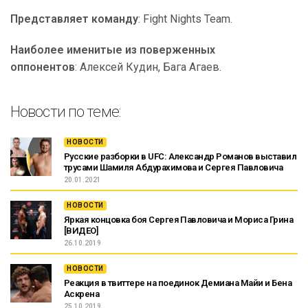
Представляет команду
: Fight Nights Team.
Наиболее именитые из поверженных
оппонентов
: Алексей Кудин, Бага Агаев.
Новости по теме:
НОВОСТИ
Русские разборки в UFC: Александр Романов выставил
трусами Шамиля Абдурахимова и Сергея Павловича
20.01.2021
НОВОСТИ
Яркая концовка боя Сергея Павловича и Мориса Грина
[ВИДЕО]
26.10.2019
НОВОСТИ
Реакция в твиттере на поединок Демиана Майи и Бена
Аскрена
25.10.2019