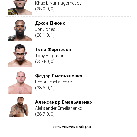
Khabib Nurmagomedov
(28-0-0, 0)
Джон Джонс
Jon Jones
(26-1-0, 1)
Тони Фергюсон
Tony Ferguson
(25-4-0, 0)
Федор Емельяненко
Fedor Emelianenko
(38-5-0, 1)
Александр Емельяненко
Aleksander Emelianenko
(28-7-0, 0)
ВЕСЬ СПИСОК БОЙЦОВ
Тайрон Вудли
Tyron Woodley