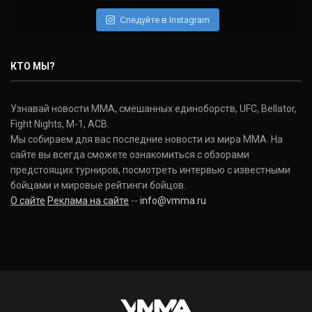
(22-2-0, 1)
Следуйте в Instagram
Нэйт Диаз
Nate Diaz
КТО МЫ?
(20-12-0, 0)
Дональд Серроне
Узнавай новости ММА, смешанных единоборств, UFC, Bellator,
Donald Cerrone
Fight Nights, M-1, ACB.
(36-15-0, 1)
Мы собираем для вас последние новости из мира ММА. На
сайте вы всегда сможете ознакомиться с обзорами
Исраэль Адесанья
предстоящих турниров, посмотреть интервью с известными
Israel Adesanya
бойцами и мировые рейтинги бойцов.
(19-0-0, 0)
О сайте
Реклама на сайте
--
info@vmma.ru