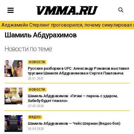
Алджамейн Стерлинг проговорился, почему симулировал н
Шамиль Абдурахимов
Новости по теме:
НОВОСТИ
Русские разборки в UFC: Александр Романов выставил
трусами Шамиля Абдурахимова и Сергея Павловича
20.01.2021
НОВОСТИ
Шамиль Абдурахимов: «Гэтжи — парень с ударом,
Хабибу будет тяжело»
27.05.2020
ВИДЕО
Шамиль Абдурахимов — Чейс Шерман (Видео боя)
30.04.2020